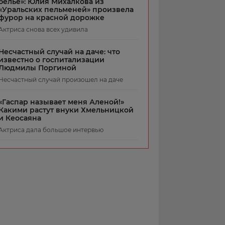
белье»: Юлия Михалкова из
«Уральских пельменей» произвела
фурор на красной дорожке
Актриса снова всех удивила
Несчастный случай на даче: что
известно о госпитализации
Людмилы Поргиной
Несчастный случай произошел на даче
«Гаспар называет меня Аленой!»
Какими растут внуки Хмельницкой
и Кеосаяна
Актриса дала большое интервью