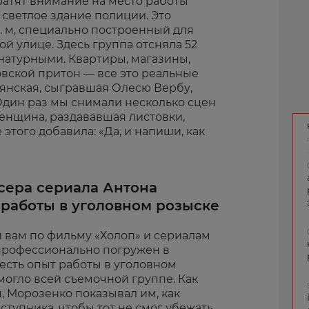
ратят внимание на место работы
светлое здание полиции. Это
. м, специально построенный для
й улице. Здесь группа отсняла 52
натурными. Квартиры, магазины,
овской притон — все это реальные
лянская, сыгравшая Олесю Вербу,
Один раз мы снимали несколько сцен
женщина, раздававшая листовки,
этого добавила: «Да, и напиши, как
сера сериала Антона
 работы в уголовном розыске
 вам по фильму «Холоп» и сериалам
 профессионально погружен в
есть опыт работы в уголовном
омогло всей съемочной группе. Как
, Морозенко показывал им, как
тупника, чтобы тот не смог убежать,