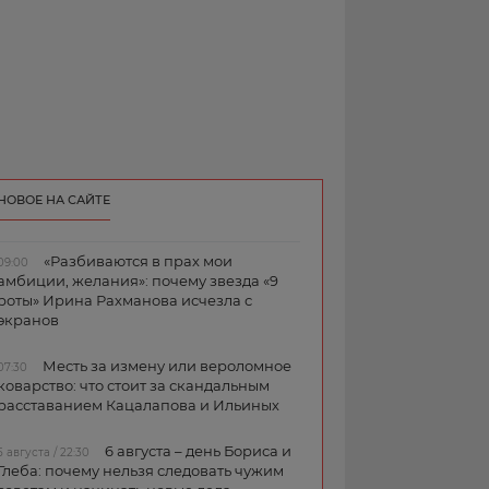
НОВОЕ НА САЙТЕ
«Разбиваются в прах мои
09:00
амбиции, желания»: почему звезда «9
роты» Ирина Рахманова исчезла с
экранов
Месть за измену или вероломное
07:30
коварство: что стоит за скандальным
расставанием Кацалапова и Ильиных
6 августа – день Бориса и
5 августа / 22:30
Глеба: почему нельзя следовать чужим