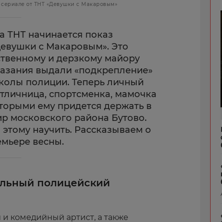
 сериале от ТНТ «Девушки с Макаровым»
на ТНТ начинается показ
евушки с Макаровым». Это
ественному и дерзкому майору
казания выдали «подкрепление»
колы полиции. Теперь личный
отличница, спортсменка, мамочка
оторыми ему придется держать в
р московского района Бутово.
 этому научить. Рассказываем о
мьере весны.
альный полицейский
и комедийный артист, а также