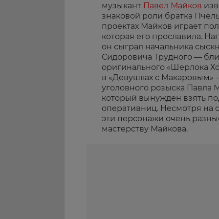
музыкант
Павел Майков
изв
знаковой роли братка Пчёлы
проектах Майков играет по
которая его прославила. На
он сыграл начальника сыскн
Сидоровича Трудного — бл
оригинального «Шерлока Хо
в «Девушках с Макаровым» 
уголовного розыска Павла М
который вынужден взять по
оперативниц. Несмотря на 
эти персонажи очень разные
мастерству Майкова.