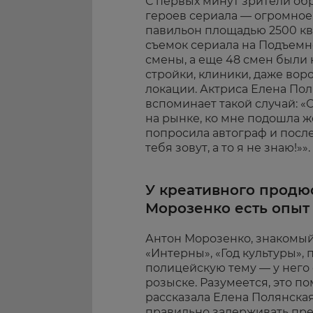
С первых минут зрители об
героев сериала — огромное 
павильон площадью 2500 кв
съемок сериала на Подъемно
смены, а еще 48 смен были 
стройки, клиники, даже вор
локации. Актриса Елена По
вспоминает такой случай: «
на рынке, ко мне подошла 
попросила автограф и после 
тебя зовут, а то я не знаю!»».
У креативного продю
Морозенко есть опыт
Антон Морозенко, знакомый
«Интерны», «Год культуры»,
полицейскую тему — у него 
розыске. Разумеется, это п
рассказала Елена Полянская
правильно задерживать прес