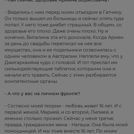
- Виделись с ним перед моим отъездом в Гатчину.
Он только вышел из больницы и сейчас опять туда
попал. У него тоже диабет страшный. В общем, со
здоровье его плохо. Даже очень плохо. Ну и
конечно, Виталина эта его доконала. Когда Армен
за день до свадьбы переписал на нее все
имущество, она и ее подельники созвонилась с
одним человеком в Австралии. Наплели ему, что у
Джигарханяна худо с головой. И тот прислал им
сильнодействующие таблетки, которыми они и
начали его травить. Сейчас с этим разбираются
компетентные органы.
- А что у вас на личном фронте?
- Согласно моей теории - любовь живет 16 лет. И с
первой женой, Марией, и со второй, Лилией, я
именно столько прожил. Сейчас у меня третья,
правда, гражданская жена - Наташа. Она была моей
помощницей. И мы тоже вместе 16 лет. По моим