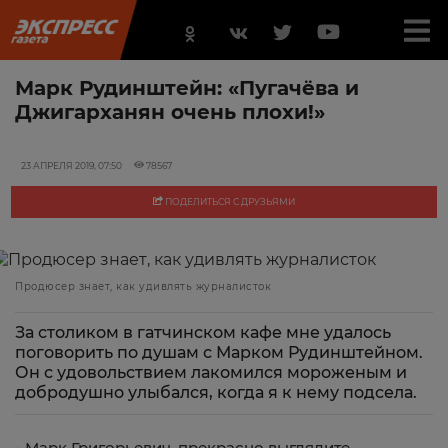
Марк Рудинштейн: «Пугачёва и
Джигарханян очень плохи!»
23 АПРЕЛЯ 2019, 07:50
78567
ПОДЕЛИТЬСЯ С ДРУЗЬЯМИ
Продюсер знает, как удивлять журналисток
За столиком в гатчинском кафе мне удалось
поговорить по душам с Марком Рудинштейном.
Он с удовольствием лакомился мороженым и
добродушно улыбался, когда я к нему подсела.
-
Марк Григорьевич, прекрасно выглядите,