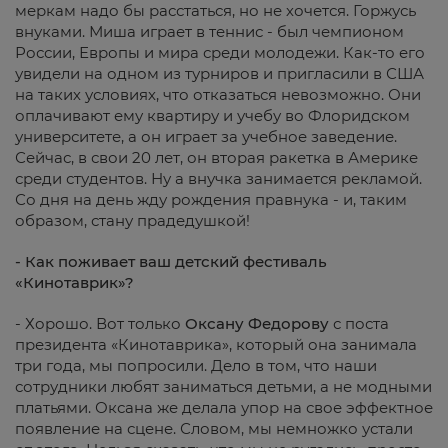
меркам надо бы расстаться, но не хочется. Горжусь
внуками. Миша играет в теннис - был чемпионом
России, Европы и мира среди молодежи. Как-то его
увидели на одном из турниров и пригласили в США
на таких условиях, что отказаться невозможно. Они
оплачивают ему квартиру и учебу во Флоридском
университете, а он играет за учебное заведение.
Сейчас, в свои 20 лет, он вторая ракетка в Америке
среди студентов. Ну а внучка занимается рекламой.
Со дня на день жду рождения правнука - и, таким
образом, стану прадедушкой!
- Как поживает ваш детский фестиваль
«Кинотаврик»?
- Хорошо. Вот только
Оксану Федорову
с поста
президента «Кинотаврика», который она занимала
три года, мы попросили. Дело в том, что наши
сотрудники любят заниматься детьми, а не модными
платьями. Оксана же делала упор на свое эффектное
появление на сцене. Словом, мы немножко устали