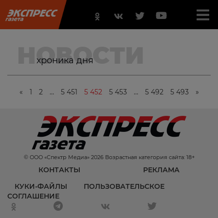
НОВОСТИ
хроника дня
«
1
2
…
5 451
5 452
5 453
…
5 492
5 493
»
© ООО «Спектр Медиа» 2026 Возрастная категория сайта: 18+
КОНТАКТЫ
РЕКЛАМА
КУКИ-ФАЙЛЫ
ПОЛЬЗОВАТЕЛЬСКОЕ
СОГЛАШЕНИЕ