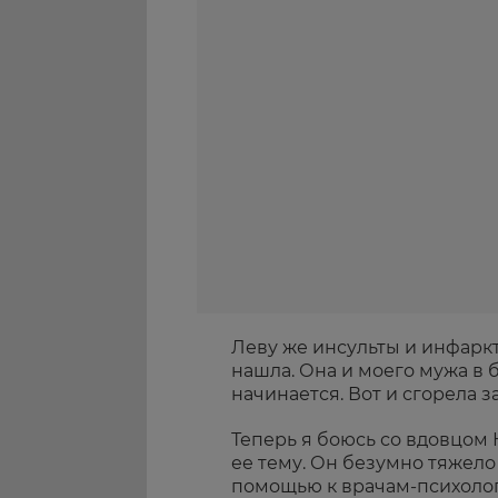
Леву же инсульты и инфаркт
нашла. Она и моего мужа в 
начинается. Вот и сгорела з
Теперь я боюсь со вдовцом
ее тему. Он безумно тяжело
помощью к врачам-психолог