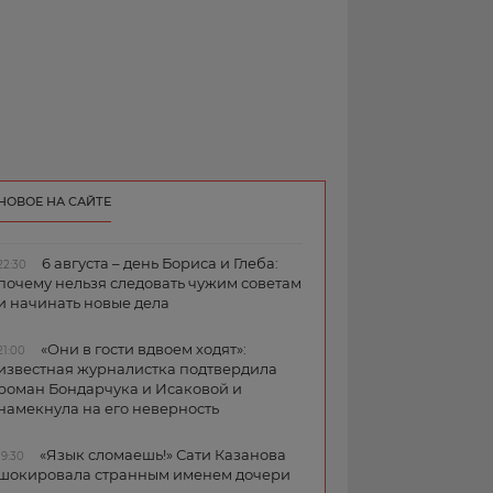
НОВОЕ НА САЙТЕ
6 августа – день Бориса и Глеба:
22:30
почему нельзя следовать чужим советам
и начинать новые дела
«Они в гости вдвоем ходят»:
21:00
известная журналистка подтвердила
роман Бондарчука и Исаковой и
намекнула на его неверность
«Язык сломаешь!» Сати Казанова
19:30
шокировала странным именем дочери