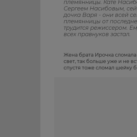
племянницы. Кате Насиб
Сергеем Насибовым, сейч
дочка Варя - они всей с
племянницы от последне
трудится режиссером. Ему
всех правнуков застал.
Жена брата Ирочка сломала 
свет, так больше уже и не в
спустя тоже сломал шейку 