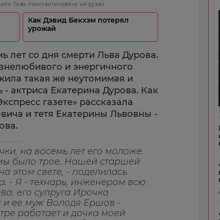
сили Льва Константиновича на руках
Как Дэвид Бекхэм потерял
урожай
мь лет со дня смерти Льва Дурова.
изнелюбивого и энергичного
жила такая же неутомимая и
 - актриса Екатерина Дурова. Как
«Экспресс газете» рассказала
вича и тетя Екатерины Львовны -
ова.
чки, на восемь лет его моложе.
амы было трое. Нашей старшей
а этом свете, - поделилась
. - Я - технарь, инженером всю
ева, его супруга Ирочка
я и ее муж Володя Ершов -
атре работает и дочка моей