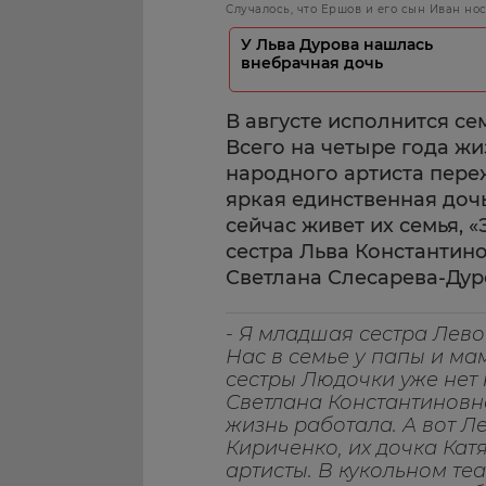
Случалось, что Ершов и его сын Иван но
У Льва Дурова нашлась
внебрачная дочь
В августе исполнится се
Всего на четыре года ж
народного артиста пере
яркая единственная дочь
сейчас живет их семья, 
сестра Льва Константино
Светлана Слесарева-Дур
- Я младшая сестра Лево
Нас в семье у папы и м
сестры Людочки уже нет н
Светлана Константиновна
жизнь работала. А вот Л
Кириченко, их дочка Кат
артисты. В кукольном те