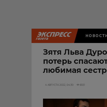
НОВОСТ
Зятя Льва Дур
потерь спасаю
любимая сестр
4 АВГУСТА 2022, 04:30
6551