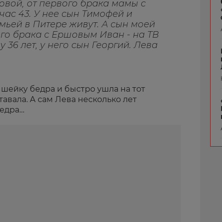
овой, от первого брака мамы с
ас 43. У нее сын Тимофей и
емьей в Питере живут. А сын моей
го брака с Ершовым Иван - на ТВ
 36 лет, у него сын Георгий. Лева
шейку бедра и быстро ушла на тот
ставала. А сам Лева несколько лет
бедра…