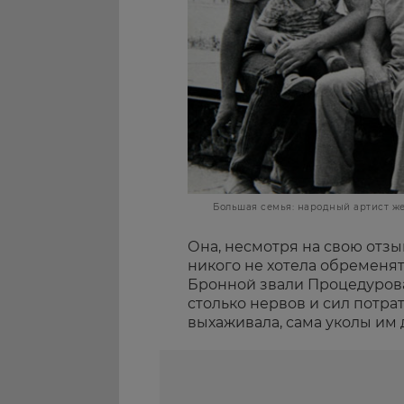
Большая семья: народный артист же
Она, несмотря на свою отзыв
никого не хотела обременят
Бронной звали Процедурова
столько нервов и сил потрат
выхаживала, сама уколы им 