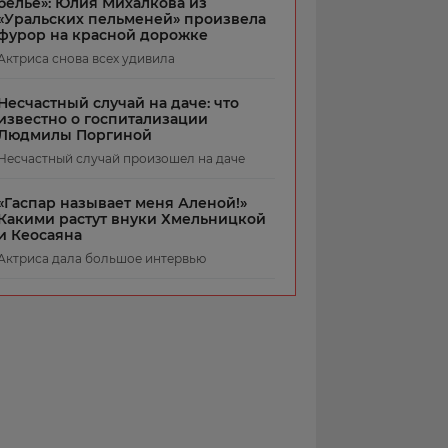
белье»: Юлия Михалкова из
«Уральских пельменей» произвела
фурор на красной дорожке
Актриса снова всех удивила
Несчастный случай на даче: что
известно о госпитализации
Людмилы Поргиной
Несчастный случай произошел на даче
«Гаспар называет меня Аленой!»
Какими растут внуки Хмельницкой
и Кеосаяна
Актриса дала большое интервью