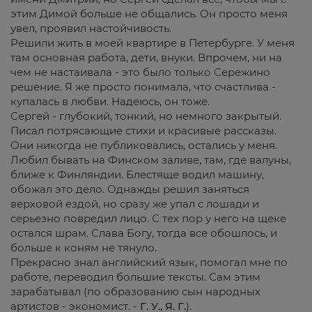
этим Димой больше не общались. Он просто меня
увел, проявил настойчивость.
Решили жить в моей квартире в Петербурге. У меня
там основная работа, дети, внуки. Впрочем, ни на
чем не настаивала - это было только Сережино
решение. Я же просто понимала, что счастлива -
купалась в любви. Надеюсь, он тоже.
Сергей - глубокий, тонкий, но немного закрытый.
Писал потрясающие стихи и красивые рассказы.
Они никогда не публиковались, остались у меня.
Любил бывать на Финском заливе, там, где валуны,
ближе к Финляндии. Блестяще водил машину,
обожал это дело. Однажды решил заняться
верховой ездой, но сразу же упал с лошади и
серьезно повредил лицо. С тех пор у него на щеке
остался шрам. Слава Богу, тогда все обошлось, и
больше к коням не тянуло.
Прекрасно знал английский язык, помогал мне по
работе, переводил большие тексты. Сам этим
зарабатывал (по образованию сын народных
артистов - экономист. -
Г. У., Я. Г.
).