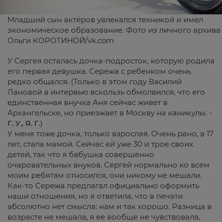
Младший сын актёров увлекался техникой и имел
экономическое образование. Фото из личного архива
Ольги КОРОТИНОЙ/
vk.com
У Сергея осталась дочка-подросток, которую родила
его первая девушка. Сережа с ребенком очень
редко общался. (Только в этом году Василий
Лановой в интервью вскользь обмолвился, что его
единственная внучка Аня сейчас живет в
Архангельске, но приезжает в Москву на каникулы. -
Г. У., Я. Г.
)
У меня тоже дочка, только взрослая. Очень рано, в 17
лет, стала мамой. Сейчас ей уже 30 и трое своих
детей, так что я бабушка совершенно
очаровательных внуков. Сергей нормально ко всем
моим ребятам относился, они никому не мешали.
Как-то Сережа предлагал официально оформить
наши отношения, но я ответила, что в печати
абсолютно нет смысла: нам и так хорошо. Разница в
возрасте не мешала, я ее вообще не чувствовала,