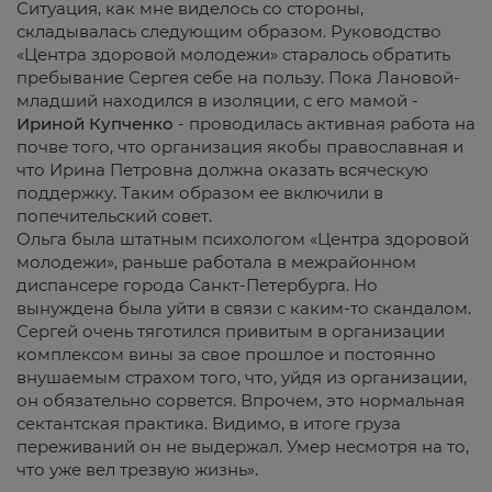
Ситуация, как мне виделось со стороны,
складывалась следующим образом. Руководство
«Центра здоровой молодежи» старалось обратить
пребывание Сергея себе на пользу. Пока Лановой-
младший находился в изоляции, с его мамой -
Ириной Купченко
- проводилась активная работа на
почве того, что организация якобы православная и
что Ирина Петровна должна оказать всяческую
поддержку. Таким образом ее включили в
попечительский совет.
Ольга была штатным психологом «Центра здоровой
молодежи», раньше работала в межрайонном
диспансере города Санкт-Петербурга. Но
вынуждена была уйти в связи с каким-то скандалом.
Сергей очень тяготился привитым в организации
комплексом вины за свое прошлое и постоянно
внушаемым страхом того, что, уйдя из организации,
он обязательно сорвется. Впрочем, это нормальная
сектантская практика. Видимо, в итоге груза
переживаний он не выдержал. Умер несмотря на то,
что уже вел трезвую жизнь».