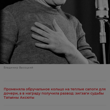
Владимир Высоцкий
Променяла обручальное кольцо на теплые сапоги для
дочери, а в награду получила развод: зигзаги судьбы
Татьяны Аксюты