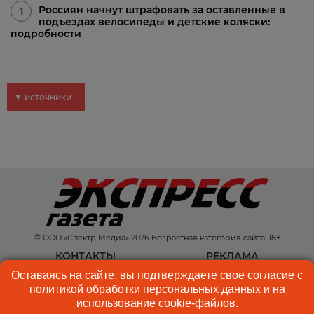
Россиян начнут штрафовать за оставленные в
1
подъездах велосипеды и детские коляски:
подробности
▼ источники
© ООО «Спектр Медиа» 2026 Возрастная категория сайта: 18+
КОНТАКТЫ
РЕКЛАМА
Оставаясь на сайте, вы подтверждаете свое согласие с
КУКИ-ФАЙЛЫ
ПОЛЬЗОВАТЕЛЬСКОЕ
политикой обработки персональных данных
и на
СОГЛАШЕНИЕ
использование
cookie-файлов
.