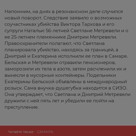
Напомним, на днях в резонансном деле случился
новый поворот. Следствие заявило о возможных
соучастниках убийства Виктора Тархова и его
супруги Натальи: 56-летней Светлане Метревели и о
ее 25-летнем племяннике Дмитрии Метревели.
Правоохранители полагают, что Светлана
планировала убийство, находясь за границей, а
Дмитрий и Екатерина исполнили ее план в Самаре.
Бельская и Метревели отравили пенсионеров,
заморозили их тела в азоте, затем расчленили их и
вынесли в мусорные контейнеры. Подельники
Екатерины Бельской объявлены в международный
розыск. Сама внучка-душегубка находится в СИЗО.
Она утверждает, что Светлана и Дмитрий Метревели
дружили с ней пять лет и убедили ее пойти на
преступление.
Читайте также:
САМАРА