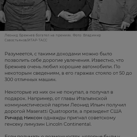
Леонид Брежнев богател на премиях. Фото: Владимир
Савостьянов/ИТАР-ТАСС
Разумеется, с такими доходами можно было
позволить себе дорогие увлечения. Известно, что
Брежнев очень любил хорошие автомобили. По
некоторым сведениям, в его гаражах стояло от 50 до
300 отличных машин.
Некоторые из них он не покупал, а получал в
подарок. Например, от главы Итальянской
коммунистической партии Леонид Ильич получил
дорогой Maseratti Quatroporte, а президент США
Ричард Никсон
однажды пригнал советскому
генсеку лимузин Lincoln Continental.
Если подумать о возможностях, которые были у