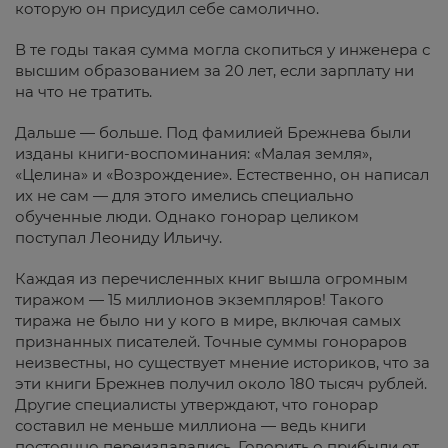
которую он присудил себе самолично.
В те годы такая сумма могла скопиться у инженера с
высшим образованием за 20 лет, если зарплату ни
на что не тратить.
Дальше — больше. Под фамилией Брежнева были
изданы книги-воспоминания: «Малая земля»,
«Целина» и «Возрождение». Естественно, он написал
их не сам — для этого имелись специально
обученные люди. Однако гонорар целиком
поступал Леониду Ильичу.
Каждая из перечисленных книг вышла огромным
тиражом — 15 миллионов экземпляров! Такого
тиража не было ни у кого в мире, включая самых
признанных писателей. Точные суммы гонораров
неизвестны, но существует мнение историков, что за
эти книги Брежнев получил около 180 тысяч рублей.
Другие специалисты утверждают, что гонорар
составил не меньше миллиона — ведь книги
постоянно переиздавались. Говорить о прибыли от