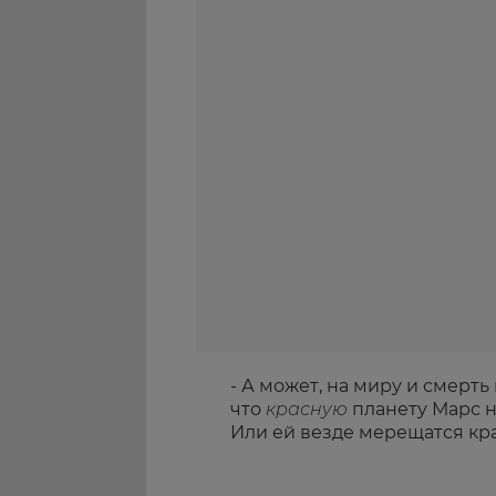
- А может, на миру и смерть
что
красную
планету Марс н
Или ей везде мерещатся кр