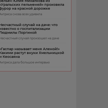
белье»: Юлия Михалкова из
«Уральских пельменей» произвела
фурор на красной дорожке
Актриса снова всех удивила
Несчастный случай на даче: что
известно о госпитализации
Людмилы Поргиной
Несчастный случай произошел на даче
«Гаспар называет меня Аленой!»
Какими растут внуки Хмельницкой
и Кеосаяна
Актриса дала большое интервью