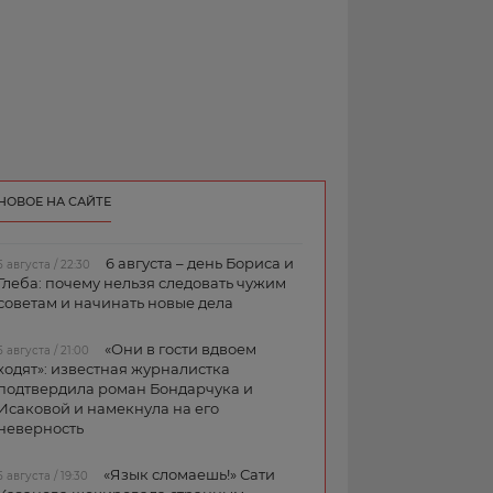
НОВОЕ НА САЙТЕ
6 августа – день Бориса и
5 августа / 22:30
Глеба: почему нельзя следовать чужим
советам и начинать новые дела
«Они в гости вдвоем
5 августа / 21:00
ходят»: известная журналистка
подтвердила роман Бондарчука и
Исаковой и намекнула на его
неверность
«Язык сломаешь!» Сати
5 августа / 19:30