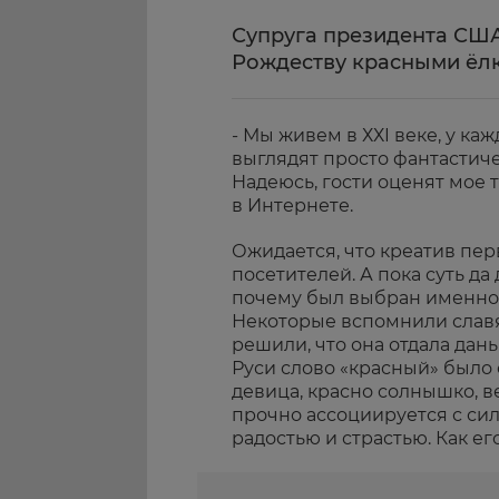
Супруга президента США
Рождеству красными ёл
- Мы живем в ХХI веке, у каж
выглядят просто фантастиче
Надеюсь, гости оценят мое 
в Интернете.
Ожидается, что креатив пер
посетителей. А пока суть да
почему был выбран именно
Некоторые вспомнили слав
решили, что она отдала дан
Руси слово «красный» было
девица, красно солнышко, ве
прочно ассоциируется с сил
радостью и страстью. Как ег