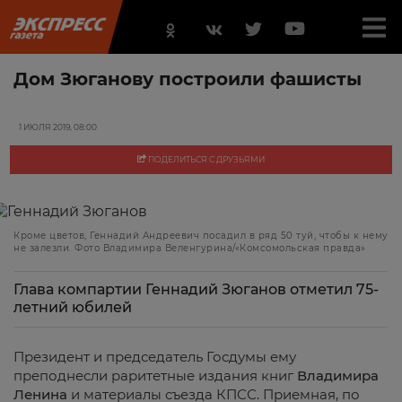
Дом Зюганову построили фашисты
1 ИЮЛЯ 2019, 08:00
ПОДЕЛИТЬСЯ С ДРУЗЬЯМИ
Кроме цветов, Геннадий Андреевич посадил в ряд 50 туй, чтобы к нему
не залезли. Фото Владимира Веленгурина/«Комсомольская правда»
Глава компартии Геннадий Зюганов отметил 75-
летний юбилей
Президент и председатель Госдумы ему
преподнесли раритетные издания книг
Владимира
Ленина
и материалы съезда КПСС. Приемная, по