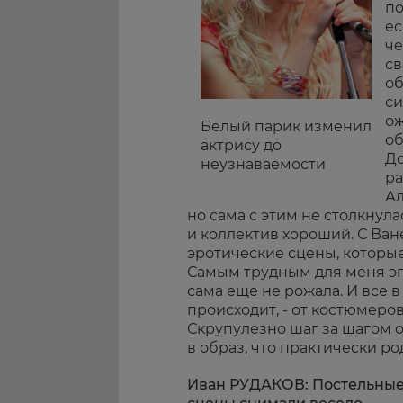
по
ес
че
св
об
си
ож
Белый парик изменил
об
актрису до
Д
неузнаваемости
ра
Ал
но сама с этим не столкнула
и коллектив хороший. С Ване
эротические сцены, которые
Самым трудным для меня эп
сама еще не рожала. И все в
происходит, - от костюмеро
Скрупулезно шаг за шагом о
в образ, что практически ро
Иван РУДАКОВ: Постельны