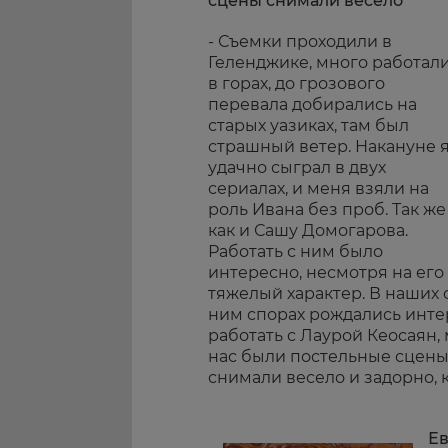
сцены снимали весело
- Съемки проходили в
Геленджике, много работал
в горах, до грозового
перевала добирались на
старых уазиках, там был
страшный ветер. Накануне 
удачно сыграл в двух
сериалах, и меня взяли на
роль Ивана без проб. Так же
как и Сашу Домогарова.
Работать с ним было
интересно, несмотря на его
тяжелый характер. В наших 
ним спорах рождались инте
работать с Лаурой Кеосаян,
нас были постельные сцены,
снимали весело и задорно, 
Е