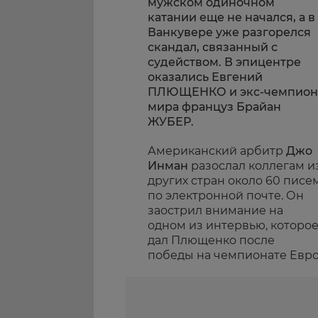
мужском одиночном
катании еще не начался, а в
Ванкувере уже разгорелся
скандал, связанный с
судейством. В эпицентре
оказались Евгений
ПЛЮЩЕНКО и экс-чемпион
мира француз Брайан
ЖУБЕР.
Американский арбитр
Джо
Инман
разослал коллегам и
других стран около 60 писе
по электронной почте. Он
заострил внимание на
одном из интервью, которо
дал Плющенко после
победы на чемпионате Евро