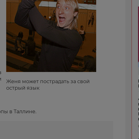
з
м
Женя может пострадать за свой
острый язык
е
пы в Таллине.