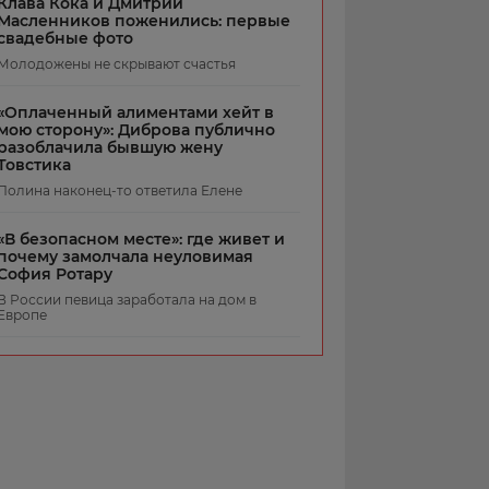
Клава Кока и Дмитрий
Масленников поженились: первые
свадебные фото
Молодожены не скрывают счастья
«Оплаченный алиментами хейт в
мою сторону»: Диброва публично
разоблачила бывшую жену
Товстика
Полина наконец-то ответила Елене
«В безопасном месте»: где живет и
почему замолчала неуловимая
София Ротару
В России певица заработала на дом в
Европе