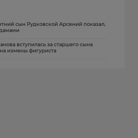
летний сын Рудковской Арсений показал,
 дамами
панова вступилась за старшего сына
на измены фигуриста