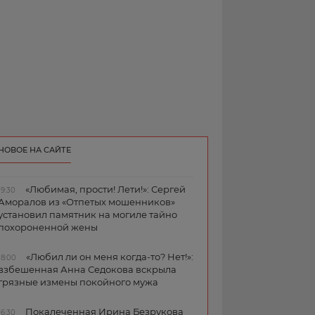
НОВОЕ НА САЙТЕ
«Любимая, прости! Лети!»: Сергей
19:30
Аморалов из «Отпетых мошенников»
установил памятник на могиле тайно
похороненной жены
«Любил ли он меня когда-то? Нет!»:
18:00
взбешенная Анна Седокова вскрыла
грязные измены покойного мужа
Покалеченная Ирина Безрукова
16:30