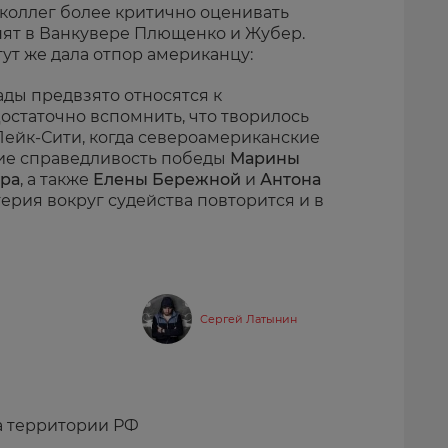
 коллег более критично оценивать
ят в Ванкувере Плющенко и Жубер.
тут же дала отпор американцу:
ады предвзято относятся к
остаточно вспомнить, что творилось
Лейк-Сити, когда североамериканские
ие справедливость победы
Марины
ера
, а также
Елены Бережной
и
Антона
стерия вокруг судейства повторится и в
Сергей Латынин
а территории РФ