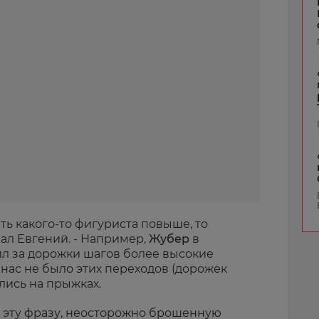
ить какого-то фигуриста повыше, то
азал Евгений. - Например,
Жубер
в
л за дорожки шагов более высокие
 нас не было этих переходов (дорожек
лись на прыжках.
 эту фразу, неосторожно брошенную