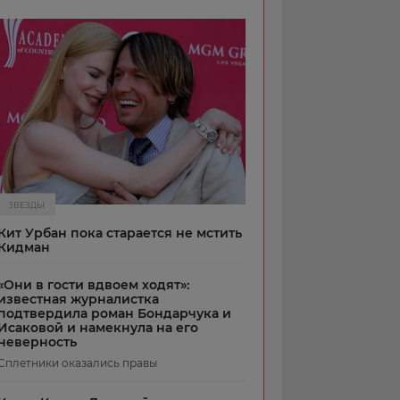
ЗВЕЗДЫ
Кит Урбан пока старается не мстить
Кидман
«Они в гости вдвоем ходят»:
известная журналистка
подтвердила роман Бондарчука и
Исаковой и намекнула на его
неверность
Сплетники оказались правы