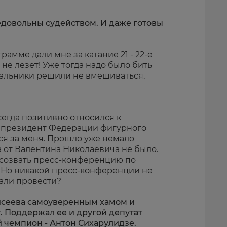
недовольны судейством. И даже готовы
грамме дали мне за катание 21 - 22-е
 не лезет! Уже тогда надо было бить
чальники решили не вмешиваться.
всегда позитивно относился к
о президент Федерации фигурного
ся за меня. Прошло уже немало
а от Валентина Николаевича не было.
л созвать пресс-конференцию по
л. Но никакой пресс-конференции не
дали провести?
исеева самоуверенным хамом и
. Поддержал ее и другой депутат
 чемпион - Антон Сихарулидзе.