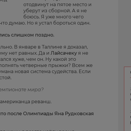
отодвинут на пятое место и
уберут из сборной. А я не
боюсь. Я уже много чего
 что думаю. Но я устал бороться один.
улись слишком поздно.
льно. В январе в Таллине я доказал,
му нет равных. Да и
Лайсачеку
я не
ался хуже, чем он. Ну какой это
сполнять четверные прыжки? Всем же
мана новая система судейства. Если
стой.
 чемпионате мира?
у американца реванш.
 что после Олимпиады Яна Рудковская