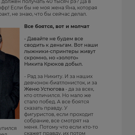
, должен получать 40 тысяч рэ? Да в
ифр! Если бы не моя жена Яна, которая
кт, не знаю, что бы сейчас делал.
Все боятся, вот и молчат
- Давайте не будем все
сводить к деньгам. Вот наши
лыжники-спринтеры живут
скромно, но «золото»
Никита Крюков добыл.
- Рад за Никиту. И за наших
девчонок-биатлонисток, и за
Женю Устюгова
- да за всех,
кто отличился. Но мало же
стало побед. А все боятся
сказать правду. У
фигуристов, если проходит
собрание, все смотрят на
меня. Потому что если кто-то
упился
скажет правду, их потом
ред