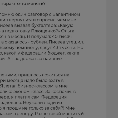
пора что-то менять?
 помню один разговор с Валентином
шил вернуться и спросил, чем мне
исеев вызвал бухгалтера: «Какую
на подготовку
Плющенко
?» Ольга
яч в месяц. Я подумал: 40 тысяч
, а оказалось - рублей. Писеев утешил.
йскому чемпиону, дадут 43 тысячи. Но
ю, какой у федерации бюджет, какие
ы. А нас держат за наивных
ленями, пришлось ложиться на
ри месяца надо было ехать в
Я летал бизнес-классом, а мне
олько эконом-класс. За костюмы, в
вере, я платил сам. Федерация
о задевало. Неужели люди из
 я прошу не только за себя?! Мне
афам, тренеру. Разве такой маститый