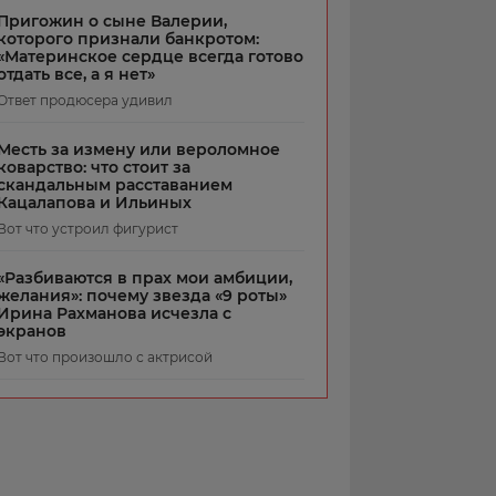
Пригожин о сыне Валерии,
которого признали банкротом:
«Материнское сердце всегда готово
отдать все, а я нет»
Ответ продюсера удивил
Месть за измену или вероломное
коварство: что стоит за
скандальным расставанием
Кацалапова и Ильиных
Вот что устроил фигурист
«Разбиваются в прах мои амбиции,
желания»: почему звезда «9 роты»
Ирина Рахманова исчезла с
экранов
Вот что произошло с актрисой