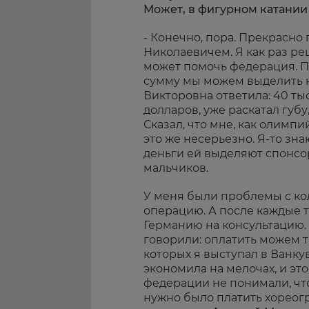
Может, в фигурном катании 
- Конечно, пора. Прекрасно
Николаевичем. Я как раз ре
может помочь федерация. П
сумму мы можем выделить 
Викторовна ответила: 40 тыс
долларов, уже раскатал губу
Сказал, что мне, как олимпи
это же несерьезно. Я-то зна
деньги ей выделяют спонсор
мальчиков.
У меня были проблемы с ко
операцию. А после каждые т
Германию на консультацию. 
говорили: оплатить можем т
которых я выступал в Ванку
экономила на мелочах, и эт
федерации не понимали, что
нужно было платить хореогр