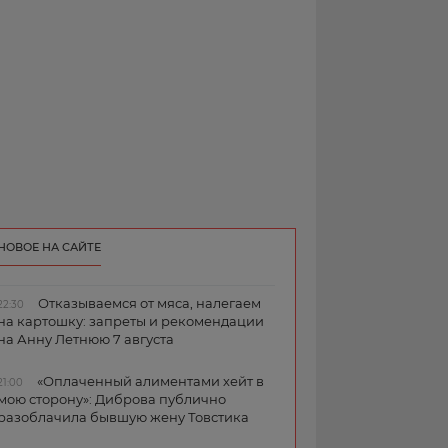
НОВОЕ НА САЙТЕ
Отказываемся от мяса, налегаем
22:30
на картошку: запреты и рекомендации
на Анну Летнюю 7 августа
«Оплаченный алиментами хейт в
21:00
мою сторону»: Диброва публично
разоблачила бывшую жену Товстика