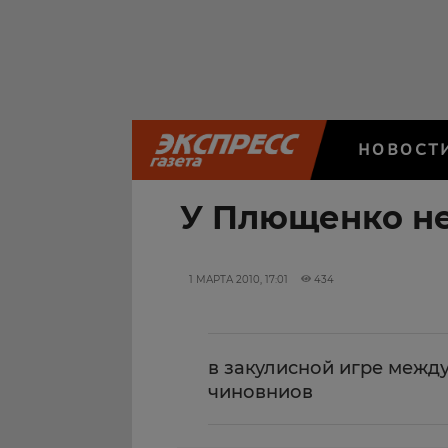
НОВОСТ
У Плющенко н
1 МАРТА 2010, 17:01
434
в закулисной игре межд
чиновниов