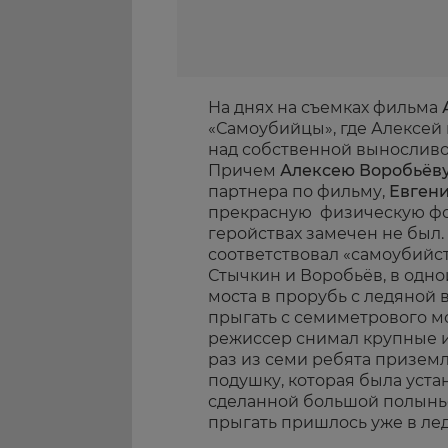
На днях на съемках фильма
«Самоубийцы», где Алексей 
над собственной выносливо
Причем
Алексею Воробьёв
партнера по фильму,
Евген
прекрасную физическую фо
геройствах замечен не был.
соответствовал «самоубийс
Стычкин и Воробьёв, в одно
моста в прорубь с ледяной 
прыгать с семиметрового м
режиссер снимал крупные и
раз из семи ребята призем
подушку, которая была уста
сделанной большой полынье
прыгать пришлось уже в ле