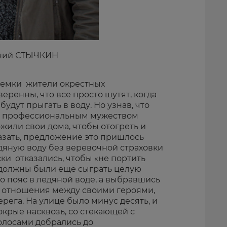
ений СТЫЧКИН
ъемки жители окрестных
еренны, что все просто шутят, когда
будут прыгать в воду. Но узнав, что
сь профессиональным мужеством
жили свои дома, чтобы отогреть и
азать, предложение это пришлось
едяную воду без веревочной страховки
ски отказались, чтобы «не портить
 должны были ещё сыграть целую
по пояс в ледяной воде, а выбравшись
ь отношения между своими героями,
рега. На улице было минус десять, и
окрые насквозь, со стекающей с
олосами добрались до