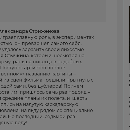
Александра Стриженова
играет главную роль, в экспериментах
стью он превзошел самого себя.
у
удалось заразить своей лихостью
ия Стычкина
, который, несмотря на
рму, раньше никогда в подобных
 Поступок артистов вполне
твенному» названию картины –
й из сцен фильма, решили прыгнуть с
водой сами, без дублеров! Причем
оста им пришлось семь раз подряд –
 средние планы их полета, и шесть
лялись на надутую каскадерскую
новлена на льду рядом со специально
й. Но последний, седьмой раз
дяную воду!