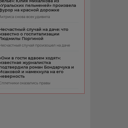
белье»: Юлия Михалкова из
«Уральских пельменей» произвела
фурор на красной дорожке
Актриса снова всех удивила
Несчастный случай на даче: что
известно о госпитализации
Людмилы Поргиной
Несчастный случай произошел на даче
«Они в гости вдвоем ходят»:
известная журналистка
подтвердила роман Бондарчука и
Исаковой и намекнула на его
неверность
Сплетники оказались правы