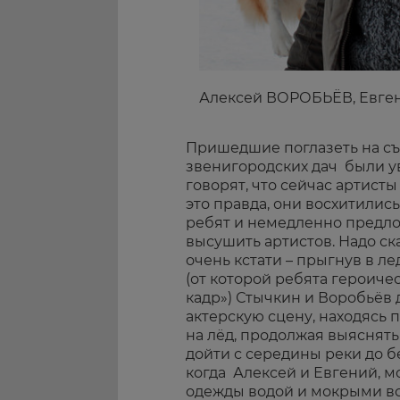
Алексей ВОРОБЬЁВ, Евг
Пришедшие поглазеть на с
звенигородских дач были ув
говорят, что сейчас артисты 
это правда, они восхитили
ребят и немедленно предло
высушить артистов. Надо ск
очень кстати – прыгнув в л
(от которой ребята героиче
кадр») Стычкин и Воробьёв
актерскую сцену, находясь 
на лёд, продолжая выяснят
дойти с середины реки до бе
когда Алексей и Евгений, м
одежды водой и мокрыми в