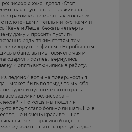
 режиссер скомандовал «Стоп!
 съемочная группа так переживала за
ые страхом костюмеры так и остались
 с полотенцами, теплыми куртками и
ось Жене и Леше бежать четверть
шему дому и просить пустить
сказанно рады таким гостям, тем
о телевизору шел фильм с Воробьевым
шись в бане, выпив горячего чая и
лагодарил и хозяев, вернулись
адку и опять включились в работу.
 из ледяной воды на поверхность я
да – может быть по тому, что мы оба
я не будет и нужно четко сыграть
ив все задумки режиссера, –
ексей. - Но когда мы пошли к
у-то вдруг стало больно дышать. Но, в
есело, но и очень красиво – шёл
крывался очень красивый вид на
м месте даже прыгать в прорубь одно