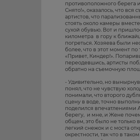
противоположного берега и
Снято!», оказалось, что вся
артистов, что парализованн
стоять около камеры вместе
сухой обувью. Вот и пришл
километра в гору к ближай
погреться. Хозяева были не
более, что в этот момент п
«Привет, Киндер!». Попарив
переодевшись, артисты поб
обратно на съемочную площ
- Удивительно, но вынырнув
понял, что не чувствую холо
понимали, что второго дубл
сцену в воде, точно выполн
поделился впечатлениями Ал
берегу, и мне, и Жене почем
общем, это было не только в
легкий снежок и с моста от
окрестности, так что в тако