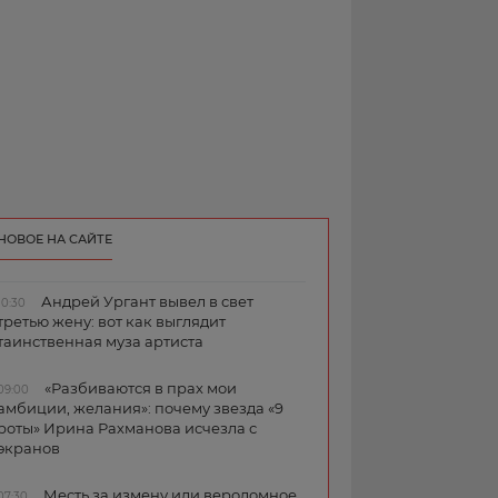
НОВОЕ НА САЙТЕ
Андрей Ургант вывел в свет
10:30
третью жену: вот как выглядит
таинственная муза артиста
«Разбиваются в прах мои
09:00
амбиции, желания»: почему звезда «9
роты» Ирина Рахманова исчезла с
экранов
Месть за измену или вероломное
07:30