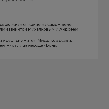
 свою жизнь»: какие на самом деле
ьями Никитой Михалковым и Андреем
ли крест снимите»: Михалков осадил
нту «от лица народа» Боню