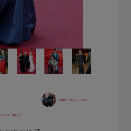
Борис Кудрявов
МУТИ
ФОТО
а территории РФ