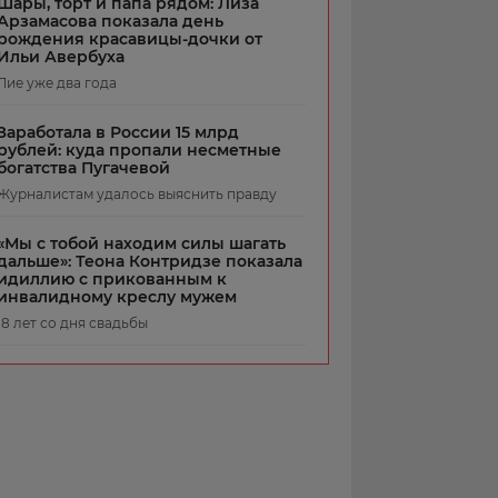
Шары, торт и папа рядом: Лиза
Арзамасова показала день
рождения красавицы-дочки от
Ильи Авербуха
Лие уже два года
Заработала в России 15 млрд
рублей: куда пропали несметные
богатства Пугачевой
Журналистам удалось выяснить правду
«Мы с тобой находим силы шагать
дальше»: Теона Контридзе показала
идиллию с прикованным к
инвалидному креслу мужем
18 лет со дня свадьбы