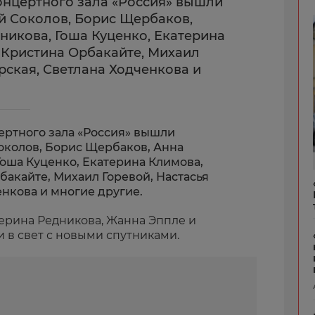
онцертного зала «Россия» вышли
й Соколов, Борис Щербаков,
никова, Гоша Куценко, Екатерина
 Кристина Орбакайте, Михаил
рская, Светлана Ходченкова и
ертного зала «Россия» вышли
околов, Борис Щербаков, Анна
Гоша Куценко, Екатерина Климова,
бакайте, Михаил Горевой, Настасья
нкова и многие другие.
ерина Редникова, Жанна Эппле и
 в свет с новыми спутниками.