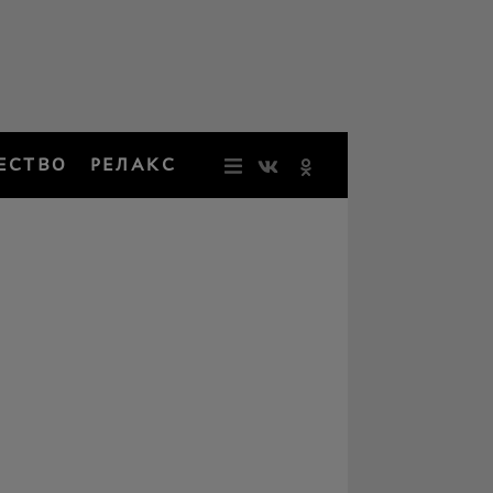
ЕСТВО
РЕЛАКС
НОВОСТИ
ЗВЕЗДЫ
РЕЗОНАН
НОСТАЛЬ
ОБЩЕСТВ
РЕЛАКС
ПЕРСОНЫ