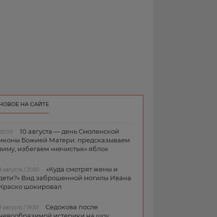
НОВОЕ НА САЙТЕ
10 августа — день Смоленской
00:00
иконы Божией Матери: предсказываем
зиму, избегаем «нечистых» яблок
«Куда смотрят жены и
9 августа / 21:00
дети?» Вид заброшенной могилы Ивана
Краско шокировал
Седокова после
9 августа / 19:30
невообразимой истерики на шоу