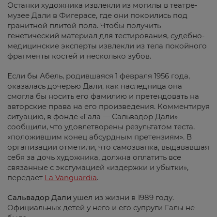
Останки художника извлекли из могилы в театре-
музее Дали в Фигерасе, где они покоились под
гранитной плитой пола. Чтобы получить
генетический материал для тестирования, судебно-
медицинские эксперты извлекли из тела покойного
фрагменты костей и несколько зубов.
Если бы Абель, родившаяся 1 февраля 1956 года,
оказалась дочерью Дали, как наследница она
смогла бы носить его фамилию и претендовать на
авторские права на его произведения. Комментируя
ситуацию, в фонде
«Гала — Сальвадор Дали»
сообщили, что удовлетворены результатом теста,
«положившим конец абсурдным претензиям». В
организации отметили, что самозванка,
выдававшая
себя за дочь
художника, должна оплатить все
связанные с эксгумацией «издержки и убытки»,
передает
La Vanguardia
.
Сальвадор Дали
ушел из жизни в 1989 году.
Официальных детей у него и его супруги Галы не