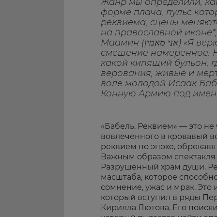
Жанр мы определили, ка
форме плача, пульс кото
реквиема, сцены меняют
на православной иконе*,
Маамин (אני מאמין) «Я верю» – звучит на иврите. Это
смешение намеренное. Н
какой кипящий бульон, 
верования, живые и мерт
воле молодой Исаак Баб
Конную Армию под имен
«Бабель. Реквием» — это не
вовлеченного в кровавый во
реквием по эпохе, обрекав
Важным образом спектакля 
Разрушенный храм души. Ре
масштаба, которое способн
сомнение, ужас и мрак. Это
который вступил в ряды П
Кирилла Лютова. Его поиски