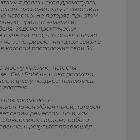
оэтому я долго искал драматурга,
сделать инсценировку и вытащить
ю историю. Не потеряв при этом
очную, притягательную и
беля. Задача практически
 с учетом того, что большинство
 не усматривают никакой связи в
 в которой расположил свои 34
по-моему мнению, история
зе «Сын Рабби», и два рассказа,
е к циклу позднее, появились,
с властью.
 я познакомился с
ятной Тоней Яблочкиной, которая
еет своим ремеслом, но и, как
т «Конармию». Поэтому работа
овенно, и результат превзошёл