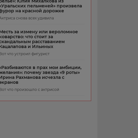
белье»: Юлия Михалкова из
«Уральских пельменей» произвела
фурор на красной дорожке
Актриса снова всех удивила
Месть за измену или вероломное
коварство: что стоит за
скандальным расставанием
Кацалапова и Ильиных
Вот что устроил фигурист
«Разбиваются в прах мои амбиции,
желания»: почему звезда «9 роты»
Ирина Рахманова исчезла с
экранов
Вот что произошло с актрисой