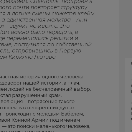
к реквием. Спектакль построен в
рого почти повторяет структуру
ся в логике смены сюжетов клейм
 а единственная молитва – Ани
ам важно было передать, в
где перемешались религии и
вые, погрузился по собственной
ель, отправившись в Первую
ем Кирилла Лютова.
 частная история одного человека,
доворот нашей истории, а плач,
шей людей на бесчеловечный выбор.
стал разрушенный храм.
волюция – потрясение такого
о посеять в неокрепших душах
 и происходит с молодым Бабелем,
ервой Конной Армии под именем
 — это поиски маленького человека,