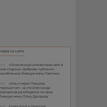
НОВОЕ НА САЙТЕ
«Оплаченный алиментами хейт в
21:00
мою сторону»: Диброва публично
разоблачила бывшую жену Товстика
«Она и через Певцова
19:30
перешагнет»: за что Александр
Боровиков разобиделся на свою
бывшую жену Ольгу Дроздову
Клава Кока и Дмитрий
18:00