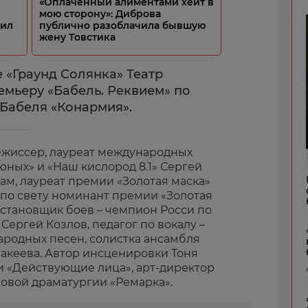
«Оплаченный алиментами хейт в
мою сторону»: Диброва
оил
публично разоблачила бывшую
жену Товстика
е «Граунд Солянка» Театр
емьеру «Бабель. Реквием» по
 Бабеля «Конармия».
ежиссер, лауреат международных
ных» и «Наш кислород 8.1» Сергей
ам, лауреат премии «Золотая маска»
 по свету номинант премии «Золотая
остановщик боев – чемпион Росси по
ергей Козлов, педагог по вокалу –
ародных песен, солистка ансамбля
Макеева. Автор инсценировки Тоня
и «Действующие лица», арт-директор
овой драматургии «Ремарка».