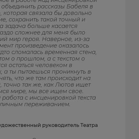
ное в работе над инсценировкой
 объединить рассказы Бабеля в
ю, которая связала бы довольно
е, сохранить такой точный и
та задача больше касается
раздо сложнее для меня было
ий мир героя. Наверное, из-за
омент произведение оказалось
дто сломалась временная стена,
том о прошлом, а с текстом о
ся остаться человеком в
, а ты пытаешься проникнуть в
нять, что же там происходит на
, точно так же, как Лютов ищет
ся мире, мы все ищем свое.
и работа с инсценировкой текста
о личным переживанием.
художественный руководитель Театра