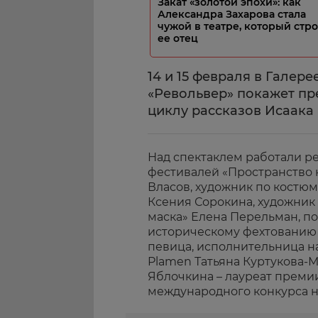
Закат «золотой эпохи»: как
Александра Захарова стала
чужой в театре, который стр
ее отец
14 и 15 февраля в Галере
«Револьвер» покажет пр
циклу рассказов Исаака
Над спектаклем работали р
фестивалей «Пространство ю
Власов, художник по костюм
Ксения Сорокина, художник
маска» Елена Перельман, п
историческому фехтованию С
певица, исполнительница н
Plamen Татьяна Куртукова-
Яблочкина – лауреат преми
международного конкурса н