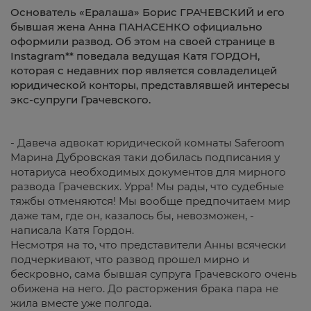
Основатель «Ералаша» Борис ГРАЧЕВСКИЙ и его
бывшая жена Анна ПАНАСЕНКО официально
оформили развод. Об этом на своей странице в
Instagram** поведала ведущая Катя ГОРДОН,
которая с недавних пор является совладелицей
юридической конторы, представлявшей интересы
экс-супруги Грачевского.
- Давеча адвокат юридической комнаты Saferoom
Марина Дубровская таки добилась подписания у
нотариуса необходимых документов для мирного
развода Грачевских. Урра! Мы рады, что судебные
тяжбы отменяются! Мы вообще предпочитаем мир
даже там, где он, казалось бы, невозможен, -
написала Катя Гордон.
Несмотря на то, что представители Анны всячески
подчеркивают, что развод прошел мирно и
бескровно, сама бывшая супруга Грачевского очень
обижена на него. До расторжения брака пара не
жила вместе уже полгода.