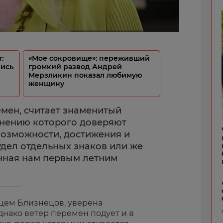
:
«Мое сокровище»: переживший
лись
громкий развод Андрей
Мерзликин показал любимую
женщину
емен, считает знаменитый
мнению которого доверяют
возможности, достижения и
удел отдельных знаков или же
нная нам первым летним
яцем Близнецов, уверена
днако ветер перемен подует и в