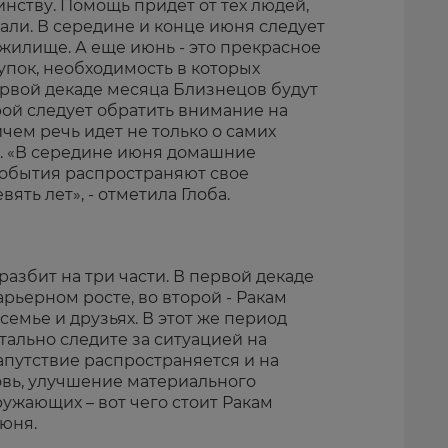
инству. Помощь придет от тех людей,
дали. В середине и конце июня следует
жилище. А еще июнь - это прекрасное
упок, необходимость в которых
ервой декаде месяца Близнецов будут
орой следует обратить внимание на
чем речь идет не только о самих
х. «В середине июня домашние
события распространяют свое
ть лет», - отметила Глоба.
разбит на три части. В первой декаде
арьерном росте, во второй - Ракам
семье и друзьях. В этот же период
тально следите за ситуацией на
напутствие распространяется и на
овь, улучшение материального
ужающих – вот чего стоит Ракам
июня.