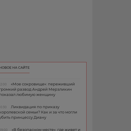
НОВОЕ НА САЙТЕ
«Мое сокровище»: переживший
12:00
громкий развод Андрей Мерзликин
показал любимую женщину
Ликвидация по приказу
10:30
королевской семьи? Как и за что могли
убить принцессу Диану
«В безопасном месте»: где живет и
09:00