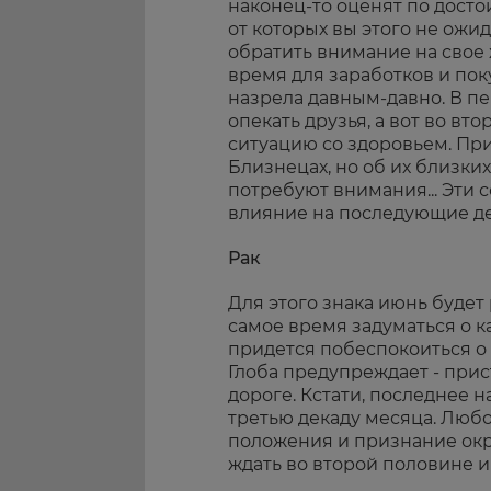
наконец-то оценят по досто
от которых вы этого не ожи
обратить внимание на свое 
время для заработков и пок
назрела давным-давно. В п
опекать друзья, а вот во вт
ситуацию со здоровьем. При
Близнецах, но об их близки
потребуют внимания... Эти 
влияние на последующие девя
Рак
Для этого знака июнь будет 
самое время задуматься о к
придется побеспокоиться о 
Глоба предупреждает - прис
дороге. Кстати, последнее 
третью декаду месяца. Люб
положения и признание окр
ждать во второй половине 