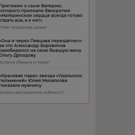
Пригожин о сыне Валерии,
которого признали банкротом:
«Материнское сердце всегда готово
отдать все, а я нет»
Ответ продюсера удивил
«Она и через Певцова перешагнет»:
за что Александр Боровиков
разобиделся на свою бывшую жену
Ольгу Дроздову
Актриса сбежала от мужа?
«Красивая пара»: звезда «Уральских
пельменей» Юлия Михалкова
показала мужчину
Актриса рассекретила любимого?