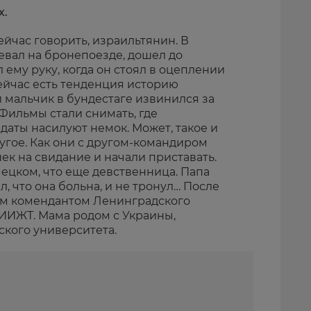
х.
сейчас говорить, израильтянин. В
вал на бронепоезде, дошел до
 ему руку, когда он стоял в оцеплении
ейчас есть тенденция историю
й мальчик в бундестаге извинился за
Фильмы стали снимать, где
лдаты насилуют немок. Может, такое и
угое. Как они с другом-командиром
к на свидание и начали приставать.
мецком, что еще девственница. Папа
, что она больна, и не тронул… После
ым комендантом Ленинградского
НИИЖТ. Мама родом с Украины,
кого университета.