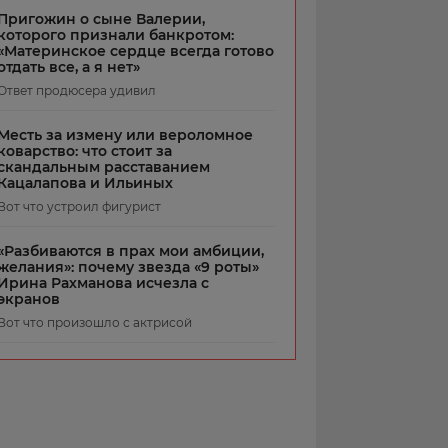
Пригожин о сыне Валерии,
которого признали банкротом:
«Материнское сердце всегда готово
отдать все, а я нет»
Ответ продюсера удивил
Месть за измену или вероломное
коварство: что стоит за
скандальным расставанием
Кацалапова и Ильиных
Вот что устроил фигурист
«Разбиваются в прах мои амбиции,
желания»: почему звезда «9 роты»
Ирина Рахманова исчезла с
экранов
Вот что произошло с актрисой