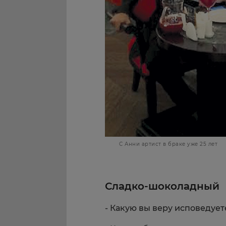
С Анни артист в браке уже 25 лет
Сладко-
шоколадный
- Какую вы веру исповедует