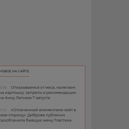
НОВОЕ НА САЙТЕ
Отказываемся от мяса, налегаем
22:30
на картошку: запреты и рекомендации
на Анну Летнюю 7 августа
«Оплаченный алиментами хейт в
21:00
мою сторону»: Диброва публично
разоблачила бывшую жену Товстика