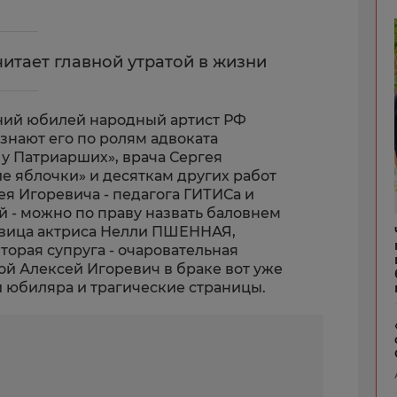
итает главной утратой в жизни
тний юбилей народный артист РФ
нают его по ролям адвоката
, у Патриарших», врача Сергея
е яблочки» и десяткам других работ
сея Игоревича - педагога ГИТИСа и
й -
можно по праву назвать баловнем
вица актриса Нелли ПШЕННАЯ,
торая супруга -
очаровательная
ой Алексей Игоревич в браке вот уже
и юбиляра и трагические страницы.