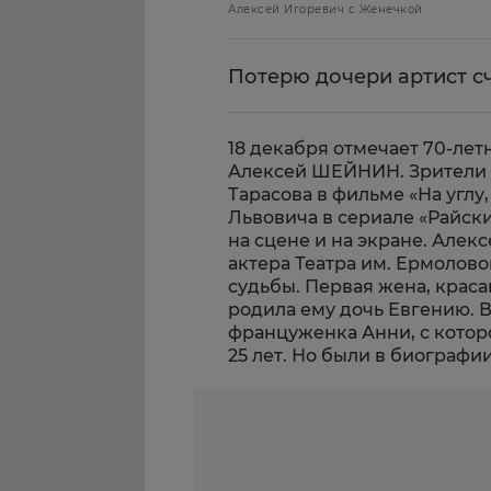
Алексей Игоревич с Женечкой
Потерю дочери артист сч
18 декабря отмечает 70-ле
Алексей ШЕЙНИН. Зрители з
Тарасова в фильме «На углу
Львовича в сериале «Райски
на сцене и на экране. Алек
актера Театра им. Ермолово
судьбы. Первая жена,
краса
родила ему дочь Евгению. В
француженка Анни, с котор
25 лет. Но были в биографи