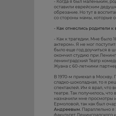
- Когда я был маленьким, ро
оставили еврейским дедушк
обрезание. Но тут в воспи
со стороны мамы, которые 
- Как отнеслись родители 
- Как к трагедии. Мне было 
актером». Я не мог поступит
было еще год доучиться в шк
окончил студию при Ленинг
ленинградский Театр комеди
Жуана с 60-летними партн
В 1970-м приехал в Москву.
сладко-шоколадная, то я ре
спектаклей. Им я врал, что 
театре. Так получилось, что 
назначили мне просмотры и 
Ермоловой, так как был оч
Андреевым
. Параллельно 
факультет Ленинградского и