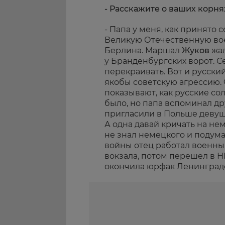
- Расскажите о ваших корня
- Папа у меня, как принято 
Великую Отечественную вое
Берлина. Маршал
Жуков
жал
у Бранденбургских ворот. С
перекраивать. Вот и русски
якобы советскую агрессию. 
показывают, как русские со
было, но папа вспоминал др
пригласили в Польше девуше
А одна давай кричать на не
не знал немецкого и подумал
войны отец работал военн
вокзала, потом перешел в 
окончила юрфак Ленинградс