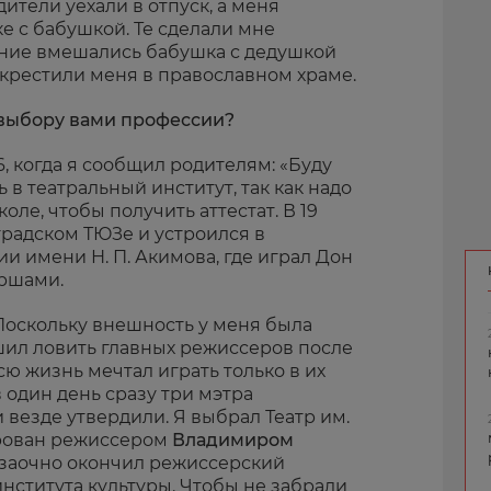
дители уехали в отпуск, а меня
е с бабушкой. Те сделали мне
тание вмешались бабушка с дедушкой
окрестили меня в православном храме.
к выбору вами профессии?
16, когда я сообщил родителям: «Буду
ь в театральный институт, так как надо
оле, чтобы получить аттестат. В 19
радском ТЮЗе и устроился в
и имени Н. П. Акимова, где играл Дон
ершами.
 Поскольку внешность у меня была
шил ловить главных режиссеров после
всю жизнь мечтал играть только в их
в один день сразу три мэтра
везде утвердили. Я выбрал Театр им.
арован режиссером
Владимиром
я заочно окончил режиссерский
нститута культуры. Чтобы не забрали