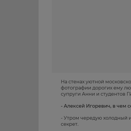
На стенах уютной московск
фотографии дорогих ему люде
супруги Анни и студентов Г
- Алексей Игоревич, в чем
- Утром чередую холодный и 
секрет.