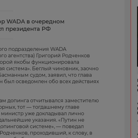
ор WADA в очередном
ул президента РФ
кого подразделения WADA
го агентства) Григорий Родченков
оторой якобы функционировала
я система». Беглый чиновник, заочно
асманным судом, заявил, что глава
н был осведомлен обо всех действиях
сам допинга отчитывался заместителю
рных, тот — тогдашнему главе
а министр уже докладывал лично
дальнейшие указания. «Путин не
 допинговой системе», — поведал
одченков, проходивший, к слову, в