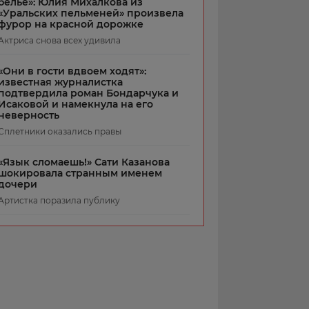
белье»: Юлия Михалкова из
«Уральских пельменей» произвела
фурор на красной дорожке
Актриса снова всех удивила
«Они в гости вдвоем ходят»:
известная журналистка
подтвердила роман Бондарчука и
Исаковой и намекнула на его
неверность
Сплетники оказались правы
«Язык сломаешь!» Сати Казанова
шокировала странным именем
дочери
Артистка поразила публику