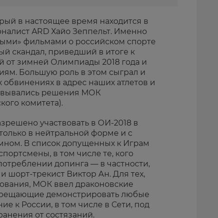
орый в настоящее время находится в
налист ARD Хайо Зеппельт. Именно
ными» фильмами о российском спорте
 скандал, приведший в итоге к
 от зимней Олимпиады 2018 года и
ям. Большую роль в этом сыграл и
х обвинениях в адрес наших атлетов и
овывались решения МОК
ого комитета).
зрешено участвовать в ОИ-2018 в
олько в нейтральной форме и с
ном. В список допущенных к Играм
портсмены, в том числе те, кого
потреблении допинга — в частности,
 шорт-трекист Виктор Ан. Для тех,
нования, МОК ввел драконовские
апрещающие демонстрировать любые
 к России, в том числе в Сети, под
ранения от состязаний.