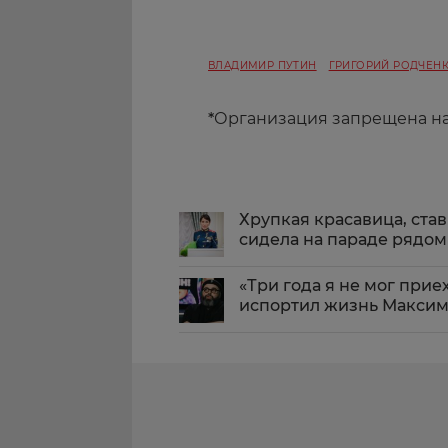
ВЛАДИМИР ПУТИН
ГРИГОРИЙ РОДЧЕН
*
Организация запрещена н
Хрупкая красавица, ста
сидела на параде рядо
«Три года я не мог при
испортил жизнь Максим