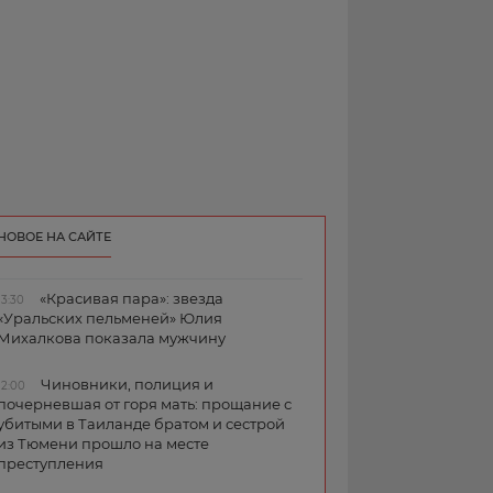
НОВОЕ НА САЙТЕ
«Красивая пара»: звезда
13:30
«Уральских пельменей» Юлия
Михалкова показала мужчину
Чиновники, полиция и
12:00
почерневшая от горя мать: прощание с
убитыми в Таиланде братом и сестрой
из Тюмени прошло на месте
преступления