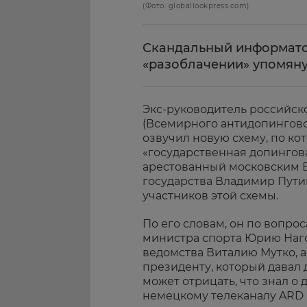
(Фото: globallookpress.com)
Скандальный информат
«разоблачении» упомян
Экс-руководитель российс
(Всемирного антидопингово
озвучил новую схему, по к
«государственная допингова
арестованный московским Б
государства Владимир Пути
участников этой схемы.
По его словам, он по вопро
министра спорта Юрию Наго
ведомства Виталию Мутко, 
президенту, который давал 
может отрицать, что знал о
немецкому телеканалу ARD Р