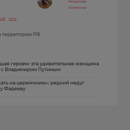
Нечаусова
Екатерина
КОВ
МОК
а территории РФ
вшая героем: эта удивительная женщина
м с Владимиром Путиным
ехать на церемонию»: редкий недуг
у Фадееву