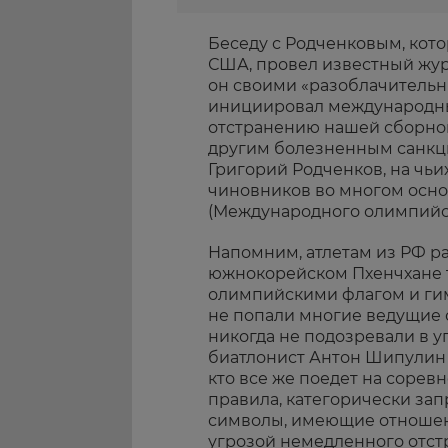
Беседу с Родченковым, кот
США, провел известный жур
он своими «разоблачитель
инициировал международный
отстранению нашей сборной
другим болезненным санкци
Григорий Родченков, на чьи
чиновников во многом осн
(Международного олимпийск
Напомним, атлетам из РФ ра
южнокорейском Пхенчхане т
олимпийскими флагом и гим
не попали многие ведущие с
никогда не подозревали в у
биатлонист Антон Шипулин и
кто все же поедет на сорев
правила, категорически з
символы, имеющие отношение
угрозой немедленного отст