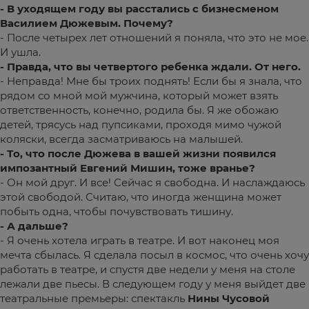
- В уходящем году вы расстались с бизнесменом
Василием Дюжевым. Почему?
- После четырех лет отношений я поняла, что это не мое.
И ушла.
- Правда, что вы четвертого ребенка ждали. От него.
- Неправда! Мне бы троих поднять! Если бы я знала, что
рядом со мной мой мужчина, который может взять
ответственность, конечно, родила бы. Я же обожаю
детей, трясусь над пупсиками, проходя мимо чужой
коляски, всегда засматриваюсь на малышей.
- То, что после Дюжева в вашей жизни появился
импозантный Евгений Мишин, тоже вранье?
- Он мой друг. И все! Сейчас я свободна. И наслаждаюсь
этой свободой. Считаю, что иногда женщина может
побыть одна, чтобы почувствовать тишину.
- А дальше?
- Я очень хотела играть в театре. И вот наконец моя
мечта сбылась. Я сделала посыл в космос, что очень хочу
работать в театре, и спустя две недели у меня на столе
лежали две пьесы. В следующем году у меня выйдет две
театральные премьеры: спектакль
Нины Чусовой