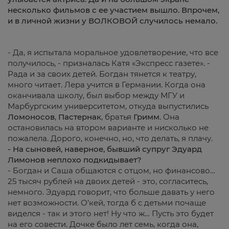
несколько фильмов с ее участием вышло. Впрочем,
и в личной жизни у ВОЛКОВОЙ случилось немало.
- Да, я испытала моральное удовлетворение, что все
получилось, - призналась Катя «Экспресс газете». -
Рада и за своих детей. Богдан тянется к театру,
много читает. Лера учится в Германии. Когда она
оканчивала школу, был выбор между МГУ и
Марбургским университетом, откуда выпустились
Ломоносов
,
Пастернак
, братья
Гримм
. Она
остановилась на втором варианте и нисколько не
пожалела. Дорого, конечно, но, что делать, я плачу.
- На сыновей, наверное, бывший супруг Эдуард
Лимонов неплохо подкидывает?
- Богдан и Саша общаются с отцом, но финансово…
25 тысяч рублей на двоих детей - это, согласитесь,
немного. Эдуард говорит, что больше давать у него
нет возможности. О’кей, тогда б с детьми почаще
виделся - так и этого нет! Ну что ж… Пусть это будет
на его совести. Дочке было лет семь, когда она,