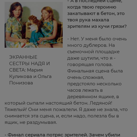
- А в последней сцене,
когда твою героиню
закатывают в бетон, это
твоя рука махала
зрителям из кучи грязи?
- Нет. У меня было очень
много дублеров. На
съемочной площадке
ЭКРАННЫЕ
даже шутили, что я -
СЕСТРЫ НАДЯ И
говорящая голова.
СВЕТА: Мария
Финальная сцена была
Куликова и Ольга
очень сложная,
Понизова
предстояло несколько
часов лежать в
деревянном ящике, в
который сыпали настоящий бетон. Ледяной!
Тяжелый! Они меня пожалели. Я даже не знала, что
снимается эта сцена, и, если надо, полезла бы в
ящик, не раздумывая.
- Финал сериала потряс зрителей. Зачем убили