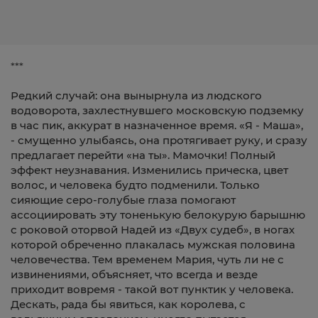
***
Редкий случай: она вынырнула из людского
водоворота, захлестнувшего московскую подземку
в час пик, аккурат в назначенное время. «Я - Маша»,
- смущенно улыбаясь, она протягивает руку, и сразу
предлагает перейти «на ты». Мамочки! Полный
эффект неузнавания. Изменились прическа, цвет
волос, и человека будто подменили. Только
сияющие серо-голубые глаза помогают
ассоциировать эту тоненькую белокурую барышню
с роковой оторвой Надей из «Двух судеб», в ногах
которой обреченно плакалась мужская половина
человечества. Тем временем Мария, чуть ли не с
извинениями, объясняет, что всегда и везде
приходит вовремя - такой вот пунктик у человека.
Дескать, рада бы явиться, как королева, с