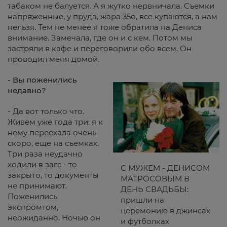
табаком не балуется. А я жутко нервничала. Съемки
напряженные, у пруда, жара 35о, все купаются, а нам
нельзя. Тем не менее я тоже обратила на Дениса
внимание. Замечала, где он и с кем. Потом мы
застряли в кафе и переговорили обо всем. Он
проводил меня домой.
- Вы поженились
недавно?
- Да вот только что.
Живем уже года три: я к
нему переехала очень
скоро, еще на съемках.
Три раза неудачно
ходили в загс - то
С МУЖЕМ - ДЕНИСОМ
закрыто, то документы
МАТРОСОВЫМ В
не принимают.
ДЕНЬ СВАДЬБЫ:
Поженились
пришли на
экспромтом,
церемонию в джинсах
неожиданно. Ночью он
и футболках