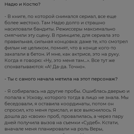
Надю и Костю?
- В книге, по которой снимался сериал, все еще
более жестоко. Там Надю долго и страшно
насиловали бандиты. Режиссеры максимально
смягчили эту сцену. В принципе, для сериала это
правильная, сильная концовка: даже те, кто смотрел
фильм не целиком, помнят, что в конце кого-то
закатали в бетон. И мне, как актрисе, это на руку.
Когда я говорю: «Ну, это меня там…». Все тут же
спохватываются: «А! Да-да. Точно».
- Ты с самого начала метила на этот персонаж?
- Я собиралась на другие пробы. Ошиблась дверью и
попала к Ускову, которого тогда в лицо не знала. Мы
беседовали, я оставила координаты, потом он
спросил, кто меня прислал, и все выяснилось. Я
дошла до «своих» проб, провалилась, а через пару
дней получила вызов на съемки «Судеб». Кстати,
вначале меня планировали на роль Веры,