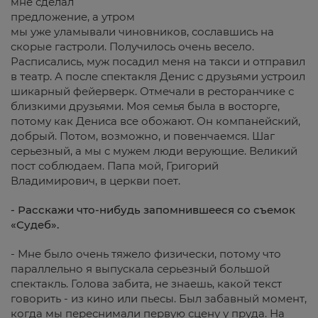
мне сделал
предложение, а утром
мы уже уламывали чиновников, сославшись на
скорые гастроли. Получилось очень весело.
Расписались, муж посадил меня на такси и отправил
в театр. А после спектакля Денис с друзьями устроил
шикарный фейерверк. Отмечали в ресторанчике с
близкими друзьями. Моя семья была в восторге,
потому как Дениса все обожают. Он компанейский,
добрый. Потом, возможно, и повенчаемся. Шаг
серьезный, а мы с мужем люди верующие. Великий
пост соблюдаем. Папа мой, Григорий
Владимирович, в церкви поет.
- Расскажи что-нибудь запомнившееся со съемок
«Судеб».
- Мне было очень тяжело физически, потому что
параллельно я выпускала серьезный большой
спектакль. Голова забита, не знаешь, какой текст
говорить - из кино или пьесы. Был забавный момент,
когда мы переснимали первую сцену у пруда. На