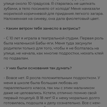
улице около 10 градусов. Я старалась не щелкать
зубами, а тело посинело от холода! Меня намазали
морилкой коричневой для придания легкого загара.
Наложенная на синеву, она дала фиолетовый цвет.
- Каким ветром тебя занесло в актрисы?
- С 10 лет я играла в театральной студии. Первая роль
была маленькой Бабы-яги. Меня туда засунули
родители только для того, чтобы я не болталась на
улице, не начала, как многие подростки, нюхать клей
по подвалам.
- У них были основания так думать?
- Вовсе нет. Я росла положительным подростком. У
меня в школе была большая любовь из
параллельного класса, так мы с этим мальчиком
даже не целовались. Кстати, отлично помню свой
первый поцелуй. В 18 лет! Я к нему морально долго
готовилась, подошла к делу сознательно. Все с кем-