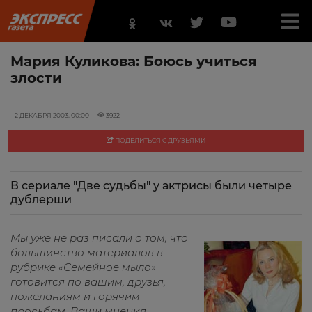
Мария Куликова: Боюсь учиться
злости
2 ДЕКАБРЯ 2003, 00:00
3922
ПОДЕЛИТЬСЯ С ДРУЗЬЯМИ
В сериале "Две судьбы" у актрисы были четыре
дублерши
Мы уже не раз писали о том, что
большинство материалов в
рубрике «Семейное мыло»
готовится по вашим, друзья,
пожеланиям и горячим
просьбам. Ваши мнения,