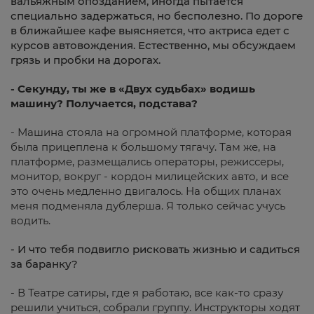
вальяжным опозданием, иногда пытается
специально задержаться, но бесполезно. По дороге
в ближайшее кафе выясняется, что актриса едет с
курсов автовождения. Естественно, мы обсуждаем
грязь и пробки на дорогах.
- Секунду, ты же в «Двух судьбах» водишь
машину? Получается, подстава?
- Машина стояла на огромной платформе, которая
была прицеплена к большому тягачу. Там же, на
платформе, размещались операторы, режиссеры,
монитор, вокруг - кордон милицейских авто, и все
это очень медленно двигалось. На общих планах
меня подменяла дублерша. Я только сейчас учусь
водить.
- И что тебя подвигло рисковать жизнью и садиться
за баранку?
- В Театре сатиры, где я работаю, все как-то сразу
решили учиться, собрали группу. Инструкторы ходят