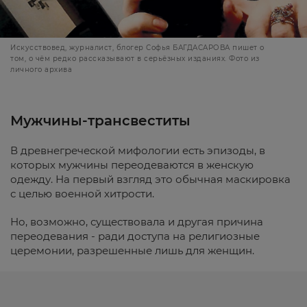
Искусствовед, журналист, блогер Софья БАГДАСАРОВА пишет о
том, о чём редко рассказывают в серьёзных изданиях. Фото из
личного архива
Мужчины-трансвеститы
В древнегреческой мифологии есть эпизоды, в
которых мужчины переодеваются в женскую
одежду. На первый взгляд это обычная маскировка
с целью военной хитрости.
Но, возможно, существовала и другая причина
переодевания - ради доступа на религиозные
церемонии, разрешенные лишь для женщин.