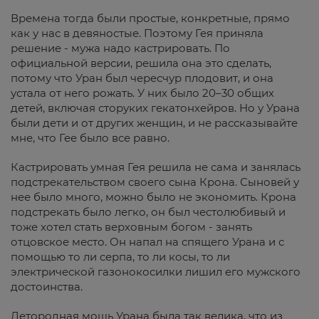
Времена тогда были простые, конкретные, прямо
как у нас в девяностые. Поэтому Гея приняла
решение - мужа надо кастрировать. По
официальной версии, решила она это сделать,
потому что Уран был чересчур плодовит, и она
устала от него рожать. У них было 20–30 общих
детей, включая сторуких гекатонхейров. Но у Урана
были дети и от других женщин, и не рассказывайте
мне, что Гее было все равно.
Кастрировать умная Гея решила не сама и занялась
подстрекательством своего сына Крона. Сыновей у
нее было много, можно было не экономить. Крона
подстрекать было легко, он был честолюбивый и
тоже хотел стать верховным богом - занять
отцовское место. Он напал на спящего Урана и с
помощью то ли серпа, то ли косы, то ли
электрической газонокосилки лишил его мужского
достоинства.
Детородная мощь Урана была так велика, что из