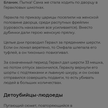
Бланик
. Пытка! Сама же стала ходить по дворцу в
Геракловых шмотках.
Геракла по приказу царицы поселили на женской
половине дворца, среди распутных фрейлин
(суровость наказания все усиливается). Вместо
дубинки дали герою женскую прялку.
Целые дни проводил Геракл за прядением шерсти.
Если он ломал веретено, то Омфала шлепала его
туфлей, а он тихонько повизгивал.
За означенный период Геракл дал шерсти 33 мешка,
но потом отпуск закончился, Гераклу вернули его
шорты с подтяжками и львиную шкуру, и он снова
отправился совершать подвиги, то есть убивать
людей в больших количествах.
Детоубийцы-людоеды
Пугающий сюжет, повторяющийся в