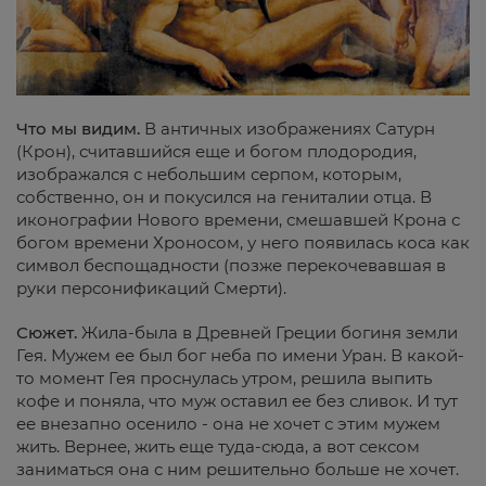
Что мы видим.
В античных изображениях Сатурн
(Крон), считавшийся еще и богом плодородия,
изображался с небольшим серпом, которым,
собственно, он и покусился на гениталии отца. В
иконографии Нового времени, смешавшей Крона с
богом времени Хроносом, у него появилась коса как
символ беспощадности (позже перекочевавшая в
руки персонификаций Смерти).
Сюжет.
Жила-была в Древней Греции богиня земли
Гея. Мужем ее был бог неба по имени Уран. В какой-
то момент Гея проснулась утром, решила выпить
кофе и поняла, что муж оставил ее без сливок. И тут
ее внезапно осенило - она не хочет с этим мужем
жить. Вернее, жить еще туда-сюда, а вот сексом
заниматься она с ним решительно больше не хочет.