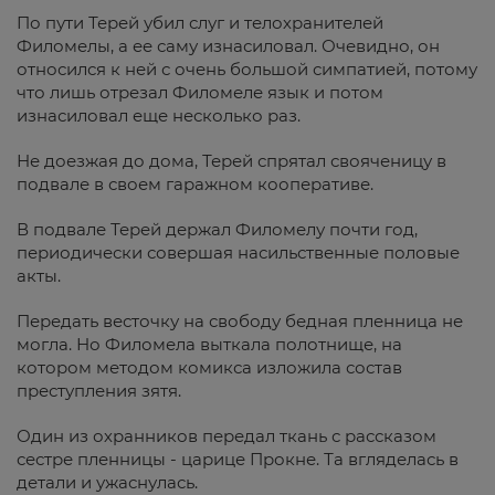
По пути Терей убил слуг и телохранителей
Филомелы, а ее саму изнасиловал. Очевидно, он
относился к ней с очень большой симпатией, потому
что лишь отрезал Филомеле язык и потом
изнасиловал еще несколько раз.
Не доезжая до дома, Терей спрятал свояченицу в
подвале в своем гаражном кооперативе.
В подвале Терей держал Филомелу почти год,
периодически совершая насильственные половые
акты.
Передать весточку на свободу бедная пленница не
могла. Но Филомела выткала полотнище, на
котором методом комикса изложила состав
преступления зятя.
Один из охранников передал ткань с рассказом
сестре пленницы - царице Прокне. Та вгляделась в
детали и ужаснулась.