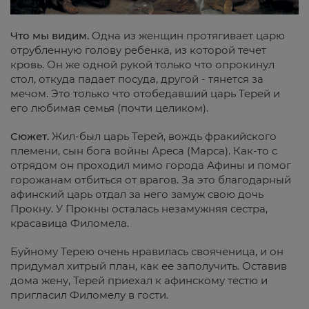
Что мы видим.
Одна из женщин протягивает царю
отрубленную голову ребенка, из которой течет
кровь. Он же одной рукой только что опрокинул
стол, откуда падает посуда, другой - тянется за
мечом. Это только что отобедавший царь Терей и
его любимая семья (почти целиком).
Сюжет.
Жил-был царь Терей, вождь фракийского
племени, сын бога войны Ареса (Марса). Как-то с
отрядом он проходил мимо города Афины и помог
горожанам отбиться от врагов. За это благодарный
афинский царь отдал за него замуж свою дочь
Прокну. У Прокны осталась незамужняя сестра,
красавица Филомела.
Буйному Терею очень нравилась свояченица, и он
придумал хитрый план, как ее заполучить. Оставив
дома жену, Терей приехал к афинскому тестю и
пригласил Филомелу в гости.