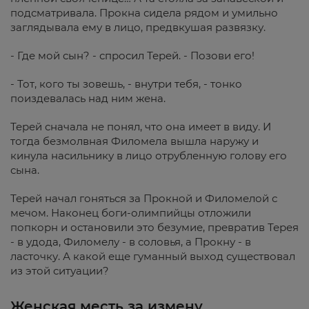
подсматривала. Прокна сидела рядом и умильно
заглядывала ему в лицо, предвкушая развязку.
- Где мой сын? - спросил Терей. - Позови его!
- Тот, кого ты зовешь, - внутри тебя, - тонко
поиздевалась над ним жена.
Терей сначала не понял, что она имеет в виду. И
тогда безмолвная Филомела вышла наружу и
кинула насильнику в лицо отрубленную голову его
сына.
Терей начал гоняться за Прокной и Филомелой с
мечом. Наконец боги-олимпийцы отложили
попкорн и остановили это безумие, превратив Терея
- в удода, Филомелу - в соловья, а Прокну - в
ласточку. А какой еще гуманный выход существовал
из этой ситуации?
Женская месть за измену