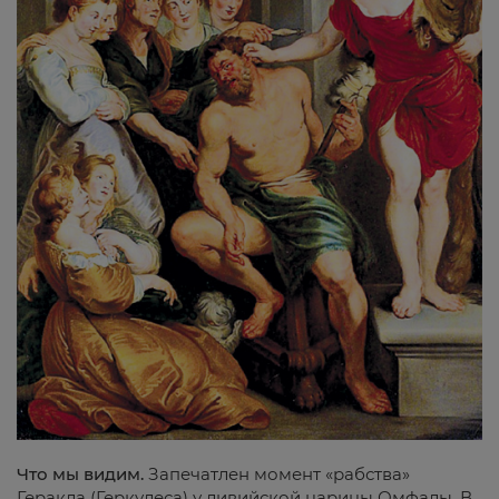
Что мы видим.
Запечатлен момент «рабства»
Геракла (Геркулеса) у ливийской царицы Омфалы. В