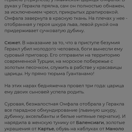
руках у Геракла прялка, сам он полностью обнажен,
за исключением чресл, прикрытых драпировкой.
Омфала завернута в красную ткань. На плечах у нее -
отобранная у героя шкура льва, левой рукой она
придерживает сучковатую дубину.
Сюжет.
В наказание за то, что в приступе безумия
Геракл убил молодого человека, боги вынесли ему
суровый приговор. Его отправили на территорию
современной Турции, на морское побережье с
золотым песочком, служить в рабстве у красавицы
царицы. Ну прямо тюрьма Гуантанамо!
На этих нарах бедняжечка провел три года: царица
ему двоих сыновей успела родить.
Суровая, безжалостная Омфала отобрала у Геракла
все парадное обмундирование (львиную шкуру,
дубинку, аксельбанты и белые нитяные перчатки). И
нарядила в женскую тунику от
Баленсиаги
, золотые
украшения от
Картье
, обувь на каблуках от
Маноло