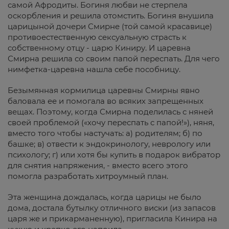
самой Афродиты. Богиня любви не стерпела
оскорбления и решила отомстить. Богиня внушила
царицыной дочери Смирне (той самой красавице)
противоестественную сексуальную страсть к
собственному отцу - царю Киниру. И царевна
Смирна решила со своим папой переспать. Для чего
нимфетка-царевна нашла себе пособницу.
Безымянная кормилица царевны Смирны явно
баловала ее и помогала во всяких запрещенных
вещах. Поэтому, когда Смирна поделилась с няней
своей проблемой («хочу переспать с папой!»), няня,
вместо того чтобы настучать: а) родителям; б) по
башке; в) отвести к эндокринологу, неврологу или
психологу; г) или хотя бы купить в подарок вибратор
для снятия напряжения, - вместо всего этого
помогла разработать хитроумный план.
Эта женщина дождалась, когда царицы не было
дома, достала бутылку отличного виски (из запасов
царя же и прикарманенную), пригласила Кинира на