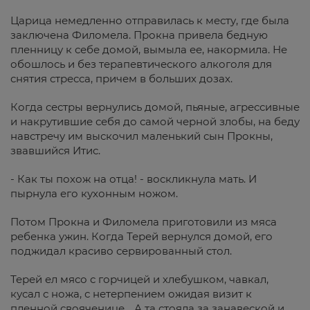
Царица немедленно отправилась к месту, где была
заключена Филомела. Прокна привела бедную
пленницу к себе домой, вымыла ее, накормила. Не
обошлось и без терапевтического алкоголя для
снятия стресса, причем в больших дозах.
Когда сестры вернулись домой, пьяные, агрессивные
и накрутившие себя до самой черной злобы, на беду
навстречу им выскочил маленький сын Прокны,
звавшийся Итис.
- Как ты похож на отца! - воскликнула мать. И
пырнула его кухонным ножом.
Потом Прокна и Филомела приготовили из мяса
ребенка ужин. Когда Терей вернулся домой, его
поджидал красиво сервированный стол.
Терей ел мясо с горчицей и хлебушком, чавкал,
кусал с ножа, с нетерпением ожидая визит к
пленной свояченице… А та стояла за занавеской и