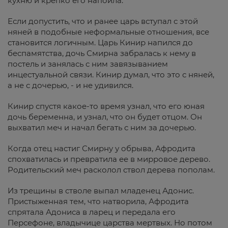
кухню и крепко его напоила.
Если допустить, что и ранее царь вступал с этой
няней в подобные неформальные отношения, все
становится логичным. Царь Кинир напился до
беспамятства, дочь Смирна забралась к нему в
постель и занялась с ним завязыванием
инцестуальной связи. Кинир думал, что это с няней,
а не с дочерью, - и не удивился.
Кинир спустя какое-то время узнал, что его юная
дочь беременна, и узнал, что он будет отцом. Он
выхватил меч и начал бегать с ним за дочерью.
Когда отец настиг Смирну у обрыва, Афродита
спохватилась и превратила ее в мирровое дерево.
Родительский меч расколол ствол дерева пополам.
Из трещины в стволе выпал младенец Адонис.
Пристыженная тем, что натворила, Афродита
спрятала Адониса в ларец и передала его
Персефоне, владычице царства мертвых. Но потом