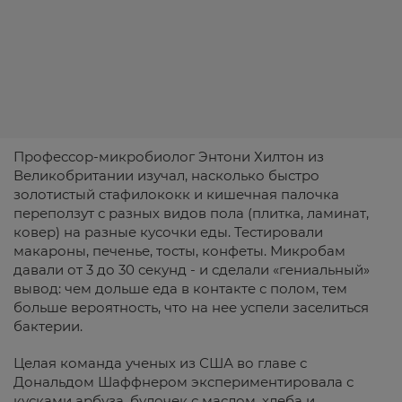
Профессор-микробиолог Энтони Хилтон из
Великобритании изучал, насколько быстро
золотистый стафилококк и кишечная палочка
переползут с разных видов пола (плитка, ламинат,
ковер) на разные кусочки еды. Тестировали
макароны, печенье, тосты, конфеты. Микробам
давали от 3 до 30 секунд - и сделали «гениальный»
вывод: чем дольше еда в контакте с полом, тем
больше вероятность, что на нее успели заселиться
бактерии.
Целая команда ученых из США во главе с
Дональдом Шаффнером экспериментировала с
кусками арбуза, булочек с маслом, хлеба и