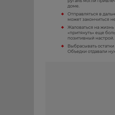
ругань могли привлеч
доме.
Отправляться в даль
может закончиться н
Жаловаться на жизнь 
«притянуть» еще бол
позитивный настрой.
Выбрасывать остатки 
Объедки отдавали н