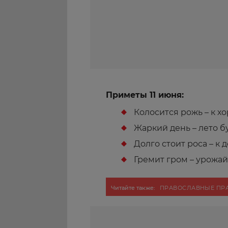
Приметы 11 июня:
Колосится рожь – к х
Жаркий день – лето б
Долго стоит роса – к 
Гремит гром – урожай
Читайте также:
ПРАВОСЛАВНЫЕ ПР