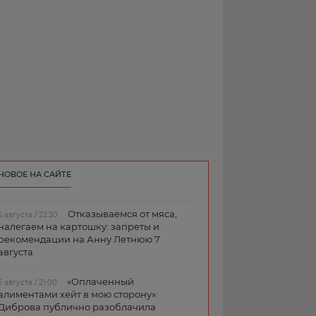
НОВОЕ НА САЙТЕ
Отказываемся от мяса,
6 августа / 22:30
налегаем на картошку: запреты и
рекомендации на Анну Летнюю 7
августа
«Оплаченный
6 августа / 21:00
алиментами хейт в мою сторону»:
Диброва публично разоблачила