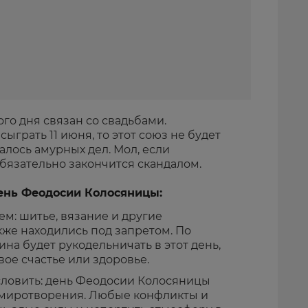
ого дня связан со свадьбами.
сыграть 11 июня, то этот союз не будет
алось амурных дел. Мол, если
бязательно закончится скандалом.
день Феодосии Колосяницы:
м: шитье, вязание и другие
кже находились под запретом. По
на будет рукодельничать в этот день,
вое счастье или здоровье.
словить: день Феодосии Колосяницы
умиротворения. Любые конфликты и