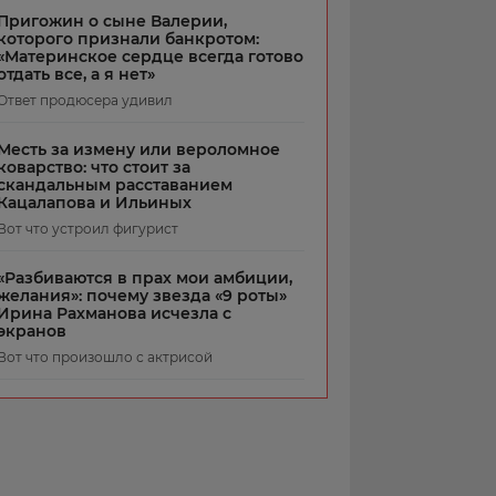
Пригожин о сыне Валерии,
которого признали банкротом:
«Материнское сердце всегда готово
отдать все, а я нет»
Ответ продюсера удивил
Месть за измену или вероломное
коварство: что стоит за
скандальным расставанием
Кацалапова и Ильиных
Вот что устроил фигурист
«Разбиваются в прах мои амбиции,
желания»: почему звезда «9 роты»
Ирина Рахманова исчезла с
экранов
Вот что произошло с актрисой