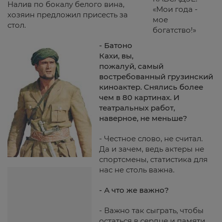
Налив по бокалу белого вина,
«Мои года -
хозяин предложил присесть за
мое
стол.
богатство!»
- Батоно
Кахи, вы,
пожалуй, самый
востребованный грузинский
киноактер. Снялись более
чем в 80 картинах. И
театральных работ,
наверное, не меньше?
- Честное слово, не считал.
Да и зачем, ведь актеры не
спортсмены, статистика для
нас не столь важна.
- А что же важно?
- Важно так сыграть, чтобы
остаться в сердце и памяти