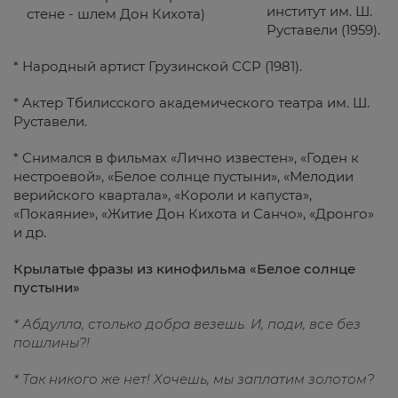
институт им. Ш.
стене - шлем Дон Кихота)
Руставели (1959).
* Народный артист Грузинской ССР (1981).
* Актер Тбилисского академического театра им. Ш.
Руставели.
* Снимался в фильмах «Лично известен», «Годен к
нестроевой», «Белое солнце пустыни», «Мелодии
верийского квартала», «Короли и капуста»,
«Покаяние», «Житие Дон Кихота и Санчо», «Дронго»
и др.
Крылатые фразы из кинофильма «Белое солнце
пустыни»
* Абдулла, столько добра везешь. И, поди, все без
пошлины?!
* Так никого же нет! Хочешь, мы заплатим золотом?