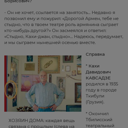
Борисович?
- Он не хочет, ссылается на занятость… Недавно я
позвонил ему и пожурил: «Дорогой Армен, тебе не
стыдно, что в твоем театре роль армянина сыграет
кто-нибудь другой?» Он засмеялся и ответил:
«Стыдно, Кахи-джан, стыдно»… Надеюсь, передумает,
и мы сыграем нынешней осенью вместе.
Справка
*
Кахи
Давидович
КАВСАДЗЕ
родился в 1935
году в городе
Ткибули
(Грузия).
* Окончил
Тбилисский
ХОЗЯИН ДОМА: каждая вещь
театральный
связана с прошлым (слева на