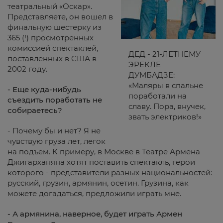
театральный «Оскар».
Представляете, он вошел в
финальную шестерку из
365 (!) просмотренных
комиссией спектаклей,
ДЕД - 21-ЛЕТНЕМУ
поставленных в США в
ЭРЕКЛЕ
2002 году.
ДУМБАДЗЕ:
«Маляры в спальне
- Еще куда-нибудь
поработали на
съездить поработать не
славу. Пора, внучек,
собираетесь?
звать электриков!»
- Почему бы и нет? Я не
чувствую груза лет, легок
на подъем. К примеру, в Москве в Театре Армена
Джигарханяна хотят поставить спектакль, герои
которого - представители разных национальностей:
русский, грузин, армянин, осетин. Грузина, как
можете догадаться, предложили играть мне.
- А армянина, наверное, будет играть Армен