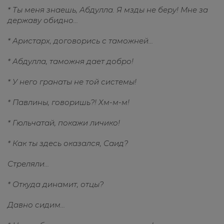
* Ты меня знаешь, Абдулла. Я мзды не беру! Мне за
державу обидно…
* Аристарх, договорись с таможней…
* Абдулла, таможня дает добро!
* У него гранаты не той системы!
* Павлины, говоришь?! Хм-м-м!
* Гюльчатай, покажи личико!
* Как ты здесь оказался, Саид?
Стреляли…
* Откуда динамит, отцы?
Давно сидим…