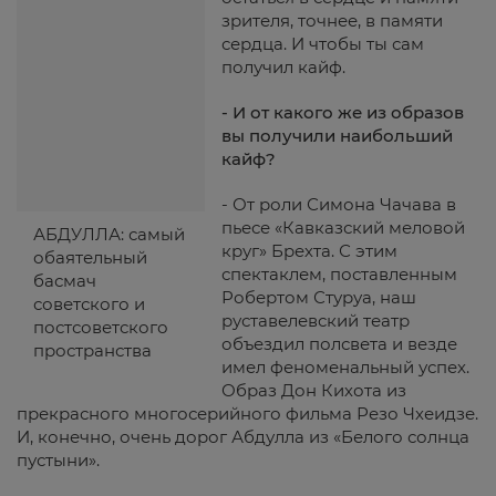
зрителя, точнее, в памяти
сердца. И чтобы ты сам
получил кайф.
- И от какого же из образов
вы получили наибольший
кайф?
- От роли Симона Чачава в
пьесе «Кавказский меловой
АБДУЛЛА: самый
круг» Брехта. С этим
обаятельный
спектаклем, поставленным
басмач
Робертом Стуруа, наш
советского и
руставелевский театр
постсоветского
объездил полсвета и везде
пространства
имел феноменальный успех.
Образ Дон Кихота из
прекрасного многосерийного фильма Резо Чхеидзе.
И, конечно, очень дорог Абдулла из «Белого солнца
пустыни».