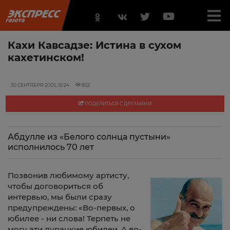
Кахи Кавсадзе: Истина в сухом
кахетинском!
30 СЕНТЯБРЯ 2005, 10:24
852
ПОДЕЛИТЬСЯ С ДРУЗЬЯМИ
Абдулле из «Белого солнца пустыни»
исполнилось 70 лет
Позвонив любимому артисту,
чтобы договориться об
интервью, мы были сразу
предупреждены: «Во-первых, о
юбилее - ни слова! Терпеть не
могу эти дурацкие юбилеи. А во-