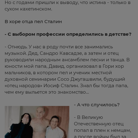
Но с годами пришли к выводу, что истина - только в
сухом кахетинском.
В хоре отца пел Сталин
- С выбором профессии определились в детстве?
- Отнюдь. У нас в роду почти все занимались
музыкой. Дед, Сандро Кавсадзе, а затем и отец
руководили народным ансамблем песни и танца. В
юности мой папа, Давид, организовал в Гори хор
мальчиков, в котором пел и ученик местной
духовной семинарии Сосо Джугашвили, будущий
«отец народов» Иосиф Сталин. Знал бы тогда папа,
чем ему выльется это знакомство…
- А что случилось?
- В Великую
Отечественную отец
попал в плен к немцам,
а после войны был за