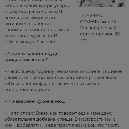
надо не хранить, а регулярно
и разумно расходовать. Я
ДРУЖНАЯ
всегда был физически
СЕМЬЯ: с женой
активным, в юности
Беллой (справа)
занимался легкой атлетикой,
артист прожил 26
баскетболом, плавал. И
лет
сейчас хожу в бассейн.
- А диеты какой-нибудь
придерживаетесь?
- Настоящему грузину невозможно сидеть на диете!
Сациви, хинкали, шашлык, острый сыр, цыпленок
табака, овощи, фрукты, зелень - вот самая
полноценная диета.
- И, наверное, сухое вино…
- Не то слово! Вино, как говорит один мой друг,
обязательная добавка к пище. В молодости мы с
ним «добавляли» к еде практически все, что горит.