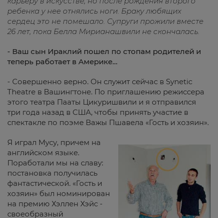
карьеру в искусстве, но после рождения второго
ребенка у нее отнялись ноги. Браку любящих
сердец это не помешало. Супруги прожили вместе
26 лет, пока Белла Мирианашвили не скончалась.
- Ваш сын Ираклий пошел по стопам родителей и
теперь работает в Америке…
- Совершенно верно. Он служит сейчас в Synetic
Theatre в Вашингтоне. По приглашению режиссера
этого театра Пааты Цикуришвили и я отправился
три года назад в США, чтобы принять участие в
спектакле по поэме Важы Пшавела «Гость и хозяин».
Я играл Мусу, причем на
английском языке.
Поработали мы на славу:
постановка получилась
фантастической. «Гость и
хозяин» был номинирован
на премию Хэллен Хэйс -
своеобразный