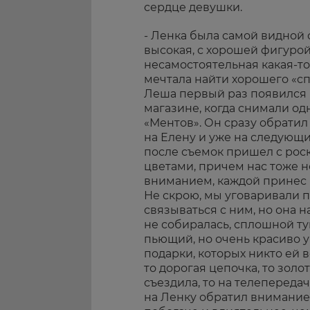
сердце девушки.
- Ленка была самой видной 
высокая, с хорошей фигурой
несамостоятельная какая-то,
мечтала найти хорошего «сп
Леша первый раз появился
магазине, когда снимали од
«Ментов». Он сразу обрати
на Елену и уже на следующ
после съемок пришел с ро
цветами, причем нас тоже 
вниманием, каждой принес 
Не скрою, мы уговаривали п
связываться с ним, но она н
не собиралась, сплошной тума
пьющий, но очень красиво у
подарки, которых никто ей в
то дорогая цепочка, то золот
съездила, то на телепередач
на Ленку обратил внимание 