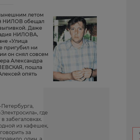
 нынешним летом
ей НИЛОВ обещал
 выпивкой. Даже
надия НИЛОВА,
ане «Улица
е пригубил ни
нии он снял совсем
тера Александра
ЕВСКАЯ, пошла
Алексей опять
-Петербурга,
«Электросила», где
 в забегаловках.
одной из кафешек,
оговорить за
правило, один, а