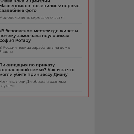
Клава Кока и Дмитрий
Масленников поженились: первые
свадебные фото
Молодожены не скрывают счастья
«В безопасном месте»: где живет и
почему замолчала неуловимая
София Ротару
В России певица заработала на дом в
Европе
Ликвидация по приказу
королевской семьи? Как и за что
могли убить принцессу Диану
Кончина леди Ди обросла разными
слухами