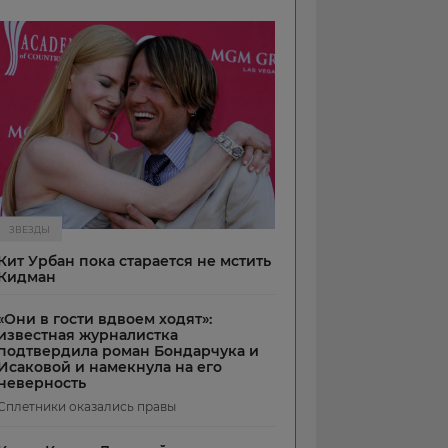
ЗВЕЗДЫ
Кит Урбан пока старается не мстить
Кидман
«Они в гости вдвоем ходят»:
известная журналистка
подтвердила роман Бондарчука и
Исаковой и намекнула на его
неверность
Сплетники оказались правы