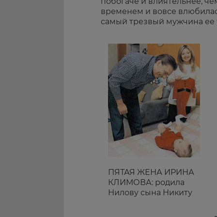
побогаче и влиятельнее, чем
временем и вовсе влюбилась
самый трезвый мужчина ее т
ПЯТАЯ ЖЕНА ИРИНА
КЛИМОВА: родила
Нилову сына Никиту