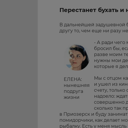
Перестанет бухать и
В дальнейшей задушевной б
другу то, чем еще ни разу н
- А ради чего
бросил бы, е
разве моим т
нужны мои де
которые я дел
Мы с отцом ка
ЕЛЕНА:
и ушел из кин
нынешняя
счету, только
подруга
надоело: ждать
жизни
совершенно д
сколько так п
в Приозерск и буду занимат
помидорчики, как делает мой
рыбалку. Есть у меня мысль