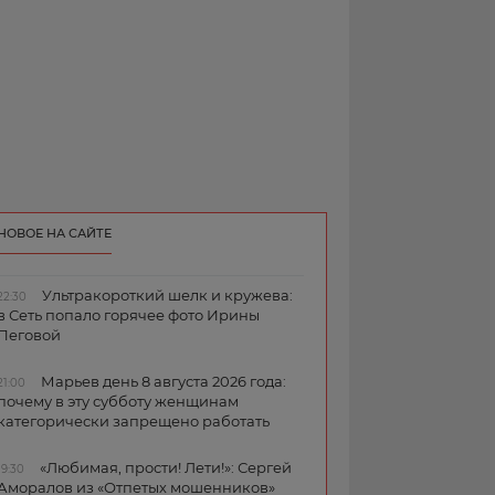
НОВОЕ НА САЙТЕ
Ультракороткий шелк и кружева:
22:30
в Сеть попало горячее фото Ирины
Пеговой
Марьев день 8 августа 2026 года:
21:00
почему в эту субботу женщинам
категорически запрещено работать
«Любимая, прости! Лети!»: Сергей
19:30
Аморалов из «Отпетых мошенников»