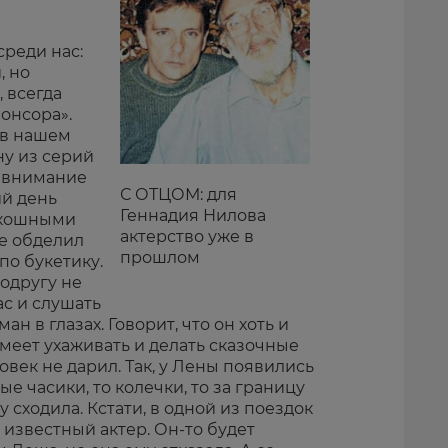
среди нас:
, но
 всегда
онсора».
 в нашем
ну из серий
л внимание
С ОТЦОМ: для
ий день
Геннадия Нилова
скошными
актерство уже в
не обделил
прошлом
по букетику.
одругу не
ас и слушать
н в глазах. Говорит, что он хоть и
меет ухаживать и делать сказочные
овек не дарил. Так, у Лены появились
ые часики, то колечки, то за границу
у сходила. Кстати, в одной из поездок
известный актер. Он-то будет