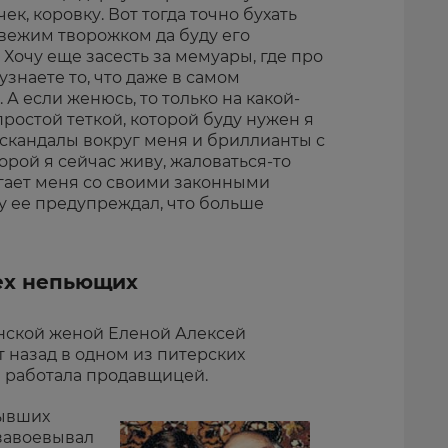
чек, коровку. Вот тогда точно бухать
свежим творожком да буду его
Хочу еще засесть за мемуары, где про
наете то, что даже в самом
А если женюсь, то только на какой-
простой теткой, которой буду нужен я
, скандалы вокруг меня и бриллианты с
орой я сейчас живу, жаловаться-то
ягает меня со своими законными
у ее предупреждал, что больше
сех непьющих
нской женой Еленой Алексей
 назад в одном из питерских
а работала продавщицей.
бывших
завоевывал