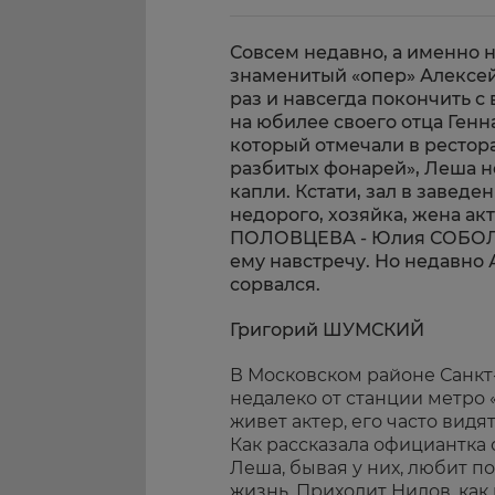
Совсем недавно, а именно
знаменитый «опер» Алекс
раз и навсегда покончить с
на юбилее своего отца Ген
который отмечали в рестор
разбитых фонарей», Леша н
капли. Кстати, зал в заведе
недорого, хозяйка, жена ак
ПОЛОВЦЕВА - Юлия СОБОЛ
ему навстречу. Но недавно 
сорвался.
Григорий ШУМСКИЙ
В Московском районе Санкт
недалеко от станции метро 
живет актер, его часто видят
Как рассказала официантка 
Леша, бывая у них, любит п
жизнь. Приходит Нилов, как 