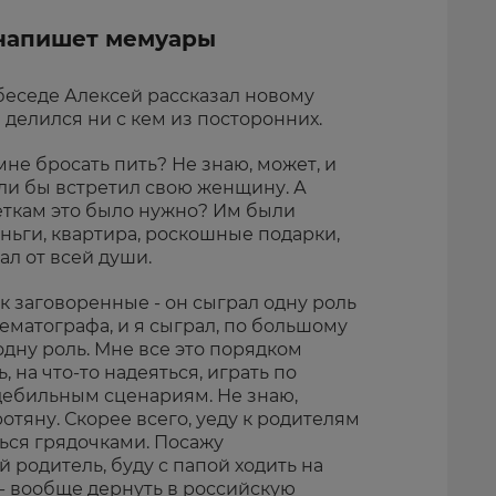
 напишет мемуары
еседе Алексей рассказал новому
е делился ни с кем из посторонних.
 мне бросать пить? Не знаю, может, и
сли бы встретил свою женщину. А
еткам это было нужно? Им были
ньги, квартира, роскошные подарки,
ал от всей души.
к заговоренные - он сыграл одну роль
ематографа, и я сыграл, по большому
 одну роль. Мне все это порядком
, на что-то надеяться, играть по
ебильным сценариям. Не знаю,
ротяну. Скорее всего, уеду к родителям
ься грядочками. Посажу
 родитель, буду с папой ходить на
 - вообще дернуть в российскую