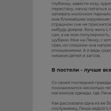
глубинку, завести козу, куро
перестану, начну питаться 
запивать молочком парным. 
мое ближайшее окружение уз
страшном сне не приснится. 
нибудь доярке. Хочу жить с 
сам, а не моя популярность
шубами. Мне на Ленку, с кот
грех, но слишком она напр
отношениями. А я ведь сраз
никаких детей и загсов.
В постели - лучше в
Со своей последней гражда
познакомился несколько лет
магазинов одежды, где Лен
Как рассказала одна из ее 
сослуживиц, Леша недолго 