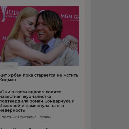
ЗВЕЗДЫ
Кит Урбан пока старается не мстить
Кидман
«Они в гости вдвоем ходят»:
известная журналистка
подтвердила роман Бондарчука и
Исаковой и намекнула на его
неверность
Сплетники оказались правы