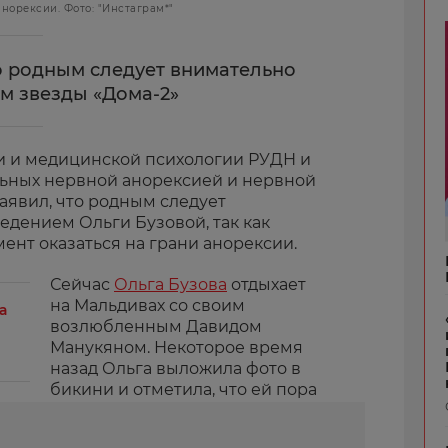
анорексии. Фото: "Инстаграм*"
о родным следует внимательно
м звезды «Дома-2»
и и медицинской психологии РУДН и
ьных нервной анорексией и нервной
явил, что родным следует
едением Ольги Бузовой, так как
ент оказаться на грани анорексии.
Сейчас
Ольга Бузова
отдыхает
на Мальдивах со своим
а
возлюбленным Давидом
Манукяном. Некоторое время
назад Ольга выложила фото в
бикини и отметила, что ей пора