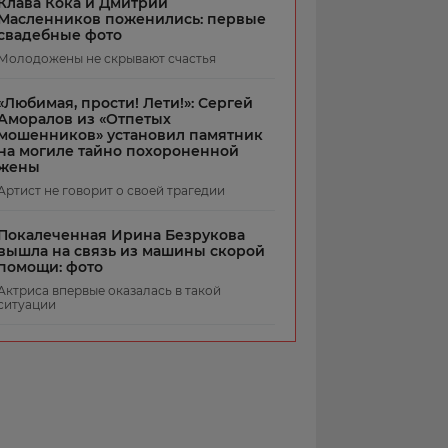
Клава Кока и Дмитрий
Масленников поженились: первые
свадебные фото
Молодожены не скрывают счастья
«Любимая, прости! Лети!»: Сергей
Аморалов из «Отпетых
мошенников» установил памятник
на могиле тайно похороненной
жены
Артист не говорит о своей трагедии
Покалеченная Ирина Безрукова
вышла на связь из машины скорой
помощи: фото
Актриса впервые оказалась в такой
ситуации