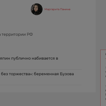
Маргарита Панина
а территории РФ
ляпин публично набивается в
без торжества»: беременная Бузова