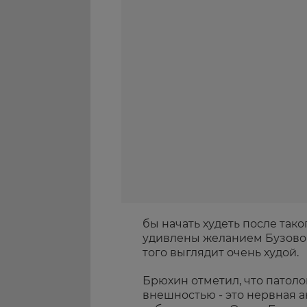
бы начать худеть после так
удивлены желанием Бузовой 
того выглядит очень худой.
Брюхин отметил, что патол
внешностью - это нервная ан