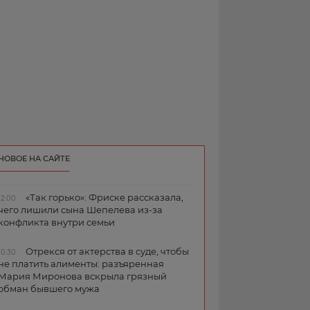
НОВОЕ НА САЙТЕ
«Так горько»: Фриске рассказала,
12:00
чего лишили сына Шепелева из-за
конфликта внутри семьи
Отрекся от актерства в суде, чтобы
10:30
не платить алименты: разъяренная
Мария Миронова вскрыла грязный
обман бывшего мужа