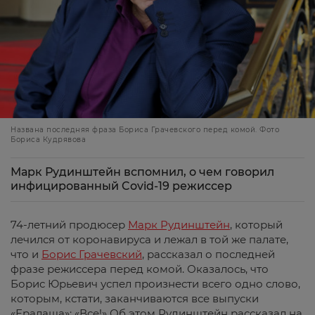
Названа последняя фраза Бориса Грачевского перед комой. Фото
Бориса Кудрявова
Марк Рудинштейн вспомнил, о чем говорил
инфицированный Covid-19 режиссер
74-летний продюсер
Марк Рудинштейн
, который
лечился от коронавируса и лежал в той же палате,
что и
Борис Грачевский
, рассказал о последней
фразе режиссера перед комой. Оказалось, что
Борис Юрьевич успел произнести всего одно слово,
которым, кстати, заканчиваются все выпуски
«Ералаша»: «Все!» Об этом Рудинштейн рассказал на