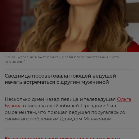
Ольга Бузова не может прийти в себя после расставания. Фото:
инстаграм*
Сводница посоветовала поющей ведущей
начать встречаться с другим мужчиной
Несколько дней назад певица и телеведущая
Ольга
Бузова
отмечала свой юбилей. Праздник был
омрачен тем, что поющая ведущая поругалась со
своим возлюбленным Давидом Манукяном.
Бузова встретила день рождения в платье жены