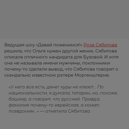
Ведущая шоу «Давай поженимся!»
Роза Сябитова
решила, что Ольге нужен другой жених. Сябитова
описала отличного кандидата для Бузовой. И хотя
она не называла имени мужчины, поклонники
почему-то сделали вывод, что Сябитова говорит о
скандально известном рэпере Моргенштерне.
«У него все есть, денег куры не клюют… По
национальности, я думала, татарин, но, похоже,
башкир, а говорит, что русский. Правда,
фамилия почему-то еврейская, а может,
псевдоним...» — отметила Сябитова.