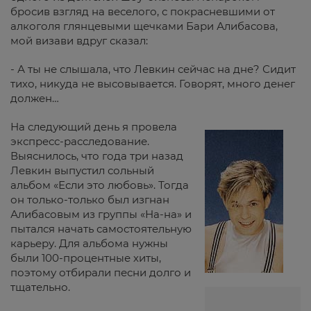
бросив взгляд на веселого, с покрасневшими от
алкоголя глянцевыми щечками Бари Алибасова,
мой визави вдруг сказал:
- А ты не слышала, что Левкин сейчас на дне? Сидит
тихо, никуда не высовывается. Говорят, много денег
должен…
На следующий день я провела
экспресс-расследование.
Выяснилось, что года три назад
Левкин выпустил сольный
альбом «Если это любовь». Тогда
он только-только был изгнан
Алибасовым из группы «На-на» и
пытался начать самостоятельную
карьеру. Для альбома нужны
были 100-процентные хиты,
поэтому отбирали песни долго и
тщательно.