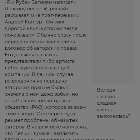
-Я и Рубен Затикян написали
Левкину песню «Прощай»,-
рассказал мне поэт-песенник
Андрей Каптур.- Он снял
дорогой клип, который везде
показывали. Обычно сразу после
передачи песни заключается
договор об авторских правах.
Его должны огласить
представители либо артиста,
либо звукозаписывающей
компании. В данном случае
разрешения на передачу
авторских прав не было. Я
Володя
сначала о нем даже забыл, но
Левкин:
есть Российское авторское
сладкая
общество (РАО), которое за всем
жизнь
этим следит. Оно через суды
закончилась?
решает проблемы обманутых
авторов. В нашем иске написано,
что Левкин должен заплатить
$8349, то есть примерно по полторы «штуки»