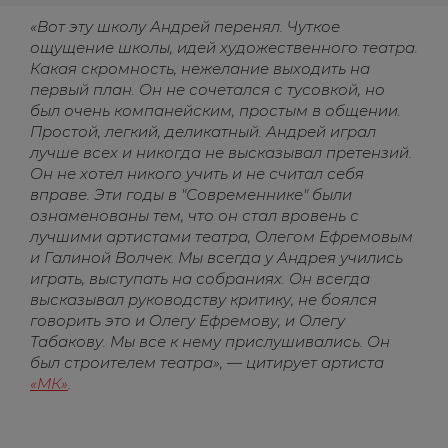
«Вот эту школу Андрей перенял. Чуткое
ощущение школы, идей художественного театра.
Какая скромность, нежелание выходить на
первый план. Он не сочетался с тусовкой, но
был очень компанейским, простым в общении.
Простой, легкий, деликатный. Андрей играл
лучше всех и никогда не высказывал претензий.
Он не хотел никого учить и не считал себя
вправе. Эти годы в "Современнике" были
ознаменованы тем, что он стал вровень с
лучшими артистами театра, Олегом Ефремовым
и Галиной Волчек. Мы всегда у Андрея учились
играть, выступать на собраниях. Он всегда
высказывал руководству критику, не боялся
говорить это и Олегу Ефремову, и Олегу
Табакову. Мы все к нему прислушивались. Он
был строителем театра», — цитирует артиста
«МК»
.