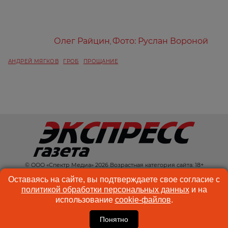
Олег Райцин
Фото: Руслан Вороной
,
АНДРЕЙ МЯГКОВ
ГРОБ
ПРОЩАНИЕ
© ООО «Спектр Медиа» 2026 Возрастная категория сайта: 18+
КОНТАКТЫ
РЕКЛАМА
Оставаясь на сайте, вы подтверждаете свое согласие с
политикой обработки персональных данных
и на
КУКИ-ФАЙЛЫ
ПОЛЬЗОВАТЕЛЬСКОЕ
использование
cookie-файлов
.
СОГЛАШЕНИЕ
Понятно