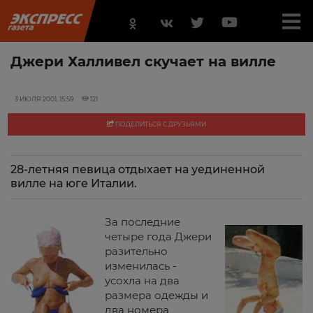
Джери Халливел скучает на вилле
3 ИЮЛЯ 2001, 15:59
121
ПОДЕЛИТЬСЯ С ДРУЗЬЯМИ
28-летняя певица отдыхает на уединенной
вилле на юге Италии.
За последние
четыре года Джери
разительно
изменилась -
усохла на два
размера одежды и
два номера