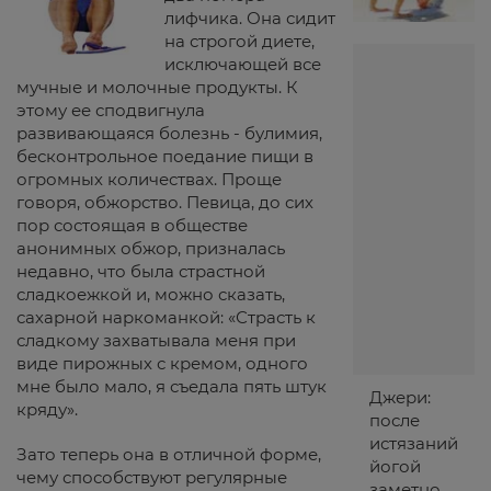
лифчика. Она сидит
на строгой диете,
исключающей все
мучные и молочные продукты. К
этому ее сподвигнула
развивающаяся болезнь - булимия,
бесконтрольное поедание пищи в
огромных количествах. Проще
говоря, обжорство. Певица, до сих
пор состоящая в обществе
анонимных обжор, призналась
недавно, что была страстной
сладкоежкой и, можно сказать,
сахарной наркоманкой: «Страсть к
сладкому захватывала меня при
виде пирожных с кремом, одного
мне было мало, я съедала пять штук
Джери:
кряду».
после
истязаний
Зато теперь она в отличной форме,
йогой
чему способствуют регулярные
заметно