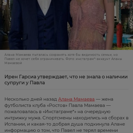
Алана Мамаева пыталась сохранять хотя бы видимость семьи, но
Павел не хочет себя ограничивать. Фото: инстаграм*-аккаунт Аланы
Мамаевой
Ирен Гарсиа утверждает, что не знала о наличии
супруги у Павла
Несколько дней назад
Алана Мамаева
— жена
футболиста клуба «Ростов» Павла Мамаева —
пожаловалась в «Инстаграме*» на очередную
интрижку мужа. Спортсмены находились на сборах в
Испании, и какая-то добрая душа подкинула Алане
информацию о том, что Павел не терял времени