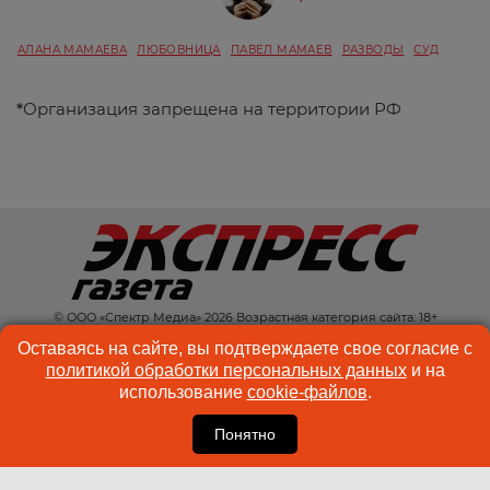
АЛАНА МАМАЕВА
ЛЮБОВНИЦА
ПАВЕЛ МАМАЕВ
РАЗВОДЫ
СУД
*
Организация запрещена на территории РФ
© ООО «Спектр Медиа» 2026 Возрастная категория сайта: 18+
КОНТАКТЫ
РЕКЛАМА
Оставаясь на сайте, вы подтверждаете свое согласие с
политикой обработки персональных данных
и на
КУКИ-ФАЙЛЫ
ПОЛЬЗОВАТЕЛЬСКОЕ
использование
cookie-файлов
.
СОГЛАШЕНИЕ
Понятно