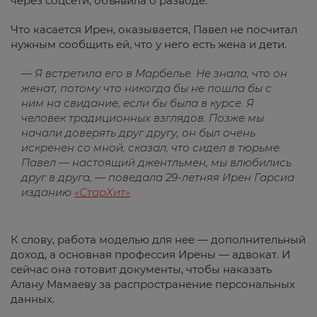
через соцсети, объявила о разводе.
Что касается Ирен, оказывается, Павел не посчитал
нужным сообщить ей, что у него есть жена и дети.
— Я встретила его в Марбелье. Не знала, что он
женат, потому что никогда бы не пошла бы с
ним на свидание, если бы была в курсе. Я
человек традиционных взглядов. Позже мы
начали доверять друг другу, он был очень
искренен со мной, сказал, что сидел в тюрьме.
Павел — настоящий джентльмен, мы влюбились
друг в друга, — поведала 29-летняя Ирен Гарсиа
изданию
«СтарХит»
.
К слову, работа моделью для нее — дополнительный
доход, а основная профессия Ирены — адвокат. И
сейчас она готовит документы, чтобы наказать
Алану Мамаеву за распространение персональных
данных.