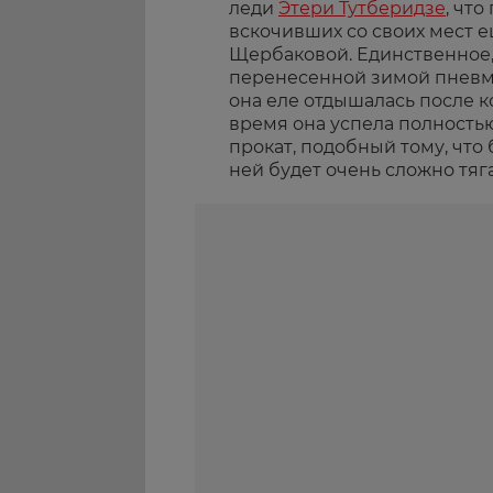
леди
Этери Тутберидзе
, чт
вскочивших со своих мест 
Щербаковой. Единственное, 
перенесенной зимой пневм
она еле отдышалась после ко
время она успела полностью
прокат, подобный тому, что
ней будет очень сложно тяга