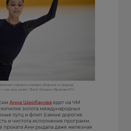
ременем первого номера сборной и надежд
— как она умеет. Фото: Михаил Фролов/«КП»
ссии
Анна Щербакова
едет на ЧМ
е копилке золота международных
ерные лутц и флип (самые дорогие
сть и чистота исполнения программ.
е проката Ани рыдала даже железная