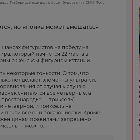
анду Тутберидзе еще долго будет будоражить СМИ. Фото:
ются, но японка может вмешаться
 шансах фигуристов на победу на
ра, который начнется 22 марта в
орим о женском фигурном катании.
ь некоторые тонкости. О том, что
ько лет делают элементы ультра-си,
соревнования от случая к случаю.
очек считаются все четверные, а
(в простонародье — триксель).
 четверной, и триксель на
и почти все они пока юниорки. Кроме
ме женщинам правилами запрещено
риксель — можно.