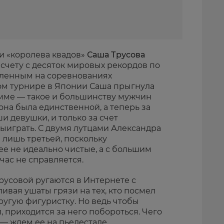
и «королева квадов»
Саша Трусова
 счету с десяток мировых рекордов по
мленным на соревнованиях
ом турнире в Японии Саша прыгнула
амме — такое и большинству мужчин
о она была единственной, а теперь за
и девушки, и только за счет
выиграть. С двумя лутцами Александра
 лишь третьей, поскольку
е не идеально чистые, а с большим
час не справляется.
Трусовой ругаются в Интернете с
вая ушаты грязи на тех, кто посмел
ругую фигуристку. Но ведь чтобы
, приходится за него побороться. Чего
— ждем ее на пьедестале.