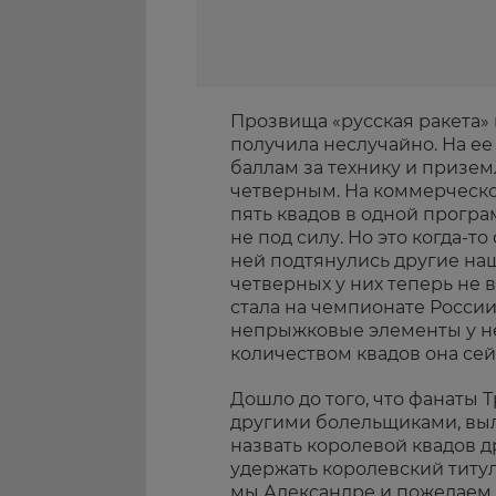
Прозвища «русская ракета» 
получила неслучайно. На ее
баллам за технику и призе
четверным. На коммерческ
пять квадов в одной прогр
не под силу. Но это когда-т
ней подтянулись другие наш
четверных у них теперь не 
стала на чемпионате России
непрыжковые элементы у не
количеством квадов она сей
Дошло до того, что фанаты 
другими болельщиками, выли
назвать королевой квадов д
удержать королевский титул
мы Александре и пожелаем 