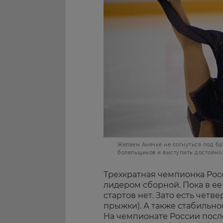
Желаем Анечке не согнуться под б
болельщиков и выступить достойно 
Трехкратная чемпионка Ро
лидером сборной. Пока в е
стартов нет. Зато есть четв
прыжки). А также стабильно
На чемпионате России посл