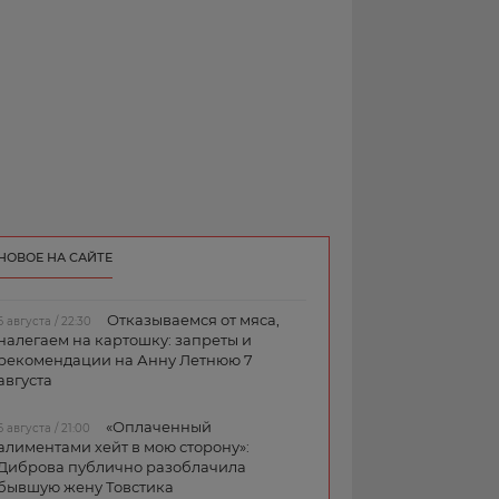
НОВОЕ НА САЙТЕ
Отказываемся от мяса,
6 августа / 22:30
налегаем на картошку: запреты и
рекомендации на Анну Летнюю 7
августа
«Оплаченный
6 августа / 21:00
алиментами хейт в мою сторону»:
Диброва публично разоблачила
бывшую жену Товстика