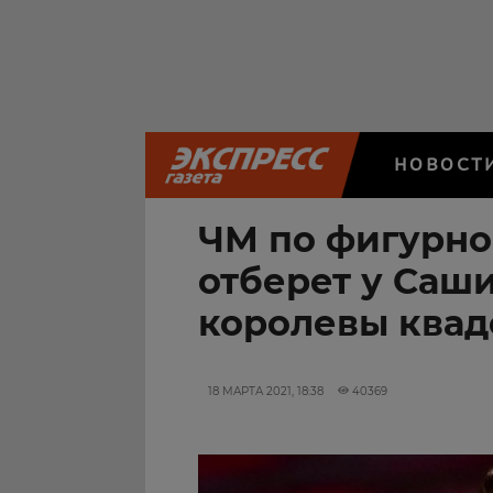
НОВОСТ
ЧМ по фигурно
отберет у Саш
королевы квад
18 МАРТА 2021, 18:38
40369