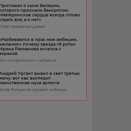
Пригожин о сыне Валерии,
которого признали банкротом:
«Материнское сердце всегда готово
отдать все, а я нет»
Ответ продюсера удивил
«Разбиваются в прах мои амбиции,
желания»: почему звезда «9 роты»
Ирина Рахманова исчезла с
экранов
Вот что произошло с актрисой
Андрей Ургант вывел в свет третью
жену: вот как выглядит
таинственная муза артиста
Актер больше не скрывает любимую