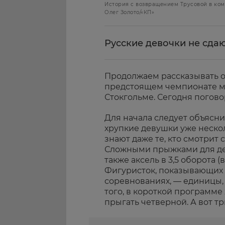
История с возвращением Трусовой в ком
Олег Золото/«КП»
Русские девочки не сда
Продолжаем рассказывать о
предстоящем чемпионате ми
Стокгольме. Сегодня погов
Для начала следует объяснит
хрупкие девушки уже нескол
знают даже те, кто смотрит 
Сложными прыжками для дев
также аксель в 3,5 оборота 
Фигуристок, показывающих и
соревнованиях, — единицы, 
того, в короткой програм
прыгать четверной. А вот т