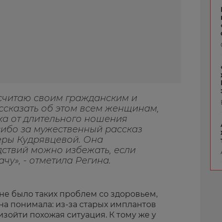
 считаю своим гражданским и
ссказать об этом всем женщинам,
ка от длительного ношения
сибо за мужественный рассказ
еры Кудрявцевой. Она
дствий можно избежать, если
чу», - отметила Регина.
 не было таких проблем со здоровьем,
она понимала: из-за старых имплантов
зойти похожая ситуация. К тому же у