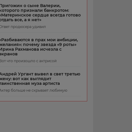
Пригожин о сыне Валерии,
которого признали банкротом:
«Материнское сердце всегда готово
отдать все, а я нет»
Ответ продюсера удивил
«Разбиваются в прах мои амбиции,
желания»: почему звезда «9 роты»
Ирина Рахманова исчезла с
экранов
Вот что произошло с актрисой
Андрей Ургант вывел в свет третью
жену: вот как выглядит
таинственная муза артиста
Актер больше не скрывает любимую