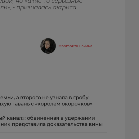
вой, но какие-то серьезные
и», - призналась актриса.
Маргарита Панина
емьи, а второго не узнала в гробу:
хую гавань с «королем окорочков»
ый канал»: обвиненная в удержании
ник представила доказательства вины