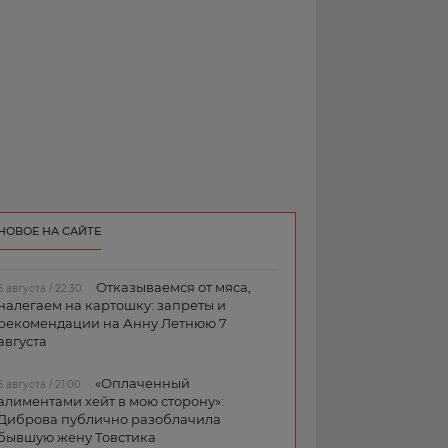
НОВОЕ НА САЙТЕ
Отказываемся от мяса,
6 августа / 22:30
налегаем на картошку: запреты и
рекомендации на Анну Летнюю 7
августа
«Оплаченный
6 августа / 21:00
алиментами хейт в мою сторону»:
Диброва публично разоблачила
бывшую жену Товстика