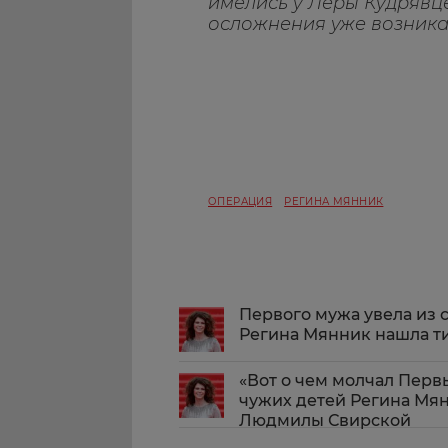
имелись у Леры Кудрявце
осложнения уже возникал
ОПЕРАЦИЯ
РЕГИНА МЯННИК
Первого мужа увела из с
Регина Мянник нашла ти
«Вот о чем молчал Перв
чужих детей Регина Мян
Людмилы Свирской