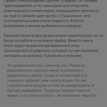
Своего пика конфликт достиг 13 марта. По словам
преподавателя, в тот день девочка отпустила
язвительный комментарий, касающийся прически,
да еще и связала цвет волос с Пушкиным, чем
окончательно разозлила педагога. В итоге
рыдающая ученица выбежала в коридор.
Евгения попыталась дозвониться маме Ксюши, но та
была на работе и не взяла трубку. Вместо нее в
класс вдруг ворвался разъяренный отец
красноволосой девочки, который тут же принялся
нападать на актрису, толкая ее и угрожая.
"Я предложила ему сменить тон. Тогда он
разозлился и толкнул меня, я отлетела и
ударилась о рояль. Тогда я попросила его
покинуть кабинет уже на его языке. Он же
схватил меня за руки и стал их выкручивать. Я
быстро вырвалась. Тогда он толкнул меня в
живот, и я упала на пол», - вспоминает педагог.