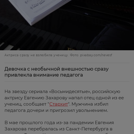
Актриса сразу не взлюбила ученицу. Фото: pixabay.com/nevesf
Девочка с необычной внешностью сразу
привлекла внимание педагога
На звезду сериала «Восьмидесятые», российскую
актрису Евгению Захарову напал отец одной из ее
учениц, сообщает "
Стархит
". Мужчина избил
педагога дочери и пригрозил увольнением.
В мае прошлого года из-за пандемии Евгения
Захарова перебралась из Санкт-Петербурга в