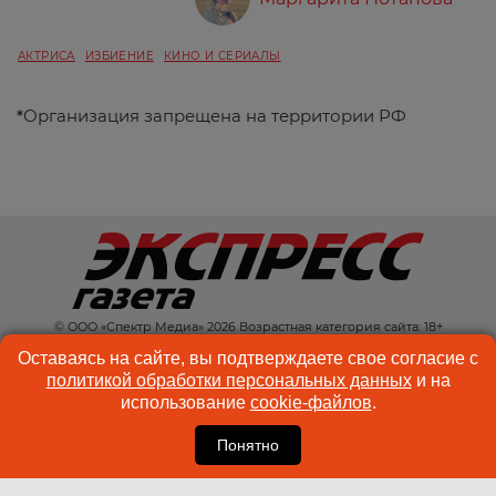
АКТРИСА
ИЗБИЕНИЕ
КИНО И СЕРИАЛЫ
*
Организация запрещена на территории РФ
© ООО «Спектр Медиа» 2026 Возрастная категория сайта: 18+
КОНТАКТЫ
РЕКЛАМА
Оставаясь на сайте, вы подтверждаете свое согласие с
политикой обработки персональных данных
и на
КУКИ-ФАЙЛЫ
ПОЛЬЗОВАТЕЛЬСКОЕ
использование
cookie-файлов
.
СОГЛАШЕНИЕ
Понятно