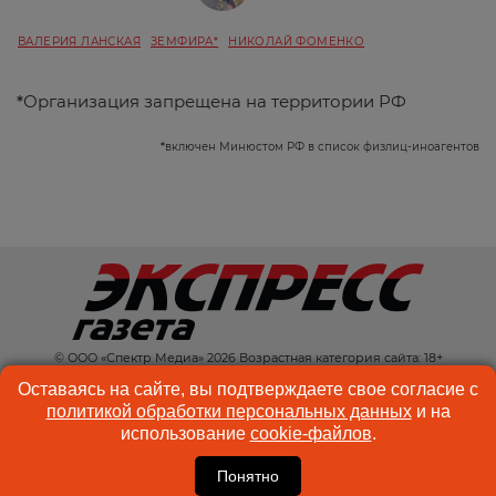
ВАЛЕРИЯ ЛАНСКАЯ
ЗЕМФИРА*
НИКОЛАЙ ФОМЕНКО
*
Организация запрещена на территории РФ
*
включен Минюстом РФ в список физлиц-иноагентов
© ООО «Спектр Медиа» 2026 Возрастная категория сайта: 18+
КОНТАКТЫ
РЕКЛАМА
Оставаясь на сайте, вы подтверждаете свое согласие с
политикой обработки персональных данных
и на
КУКИ-ФАЙЛЫ
ПОЛЬЗОВАТЕЛЬСКОЕ
использование
cookie-файлов
.
СОГЛАШЕНИЕ
Понятно