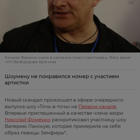
Николая Фоменко сняли в компании голых стриптизерш. Фото: архив
«КП»/Безбородова Кристина
Шоумену не понравился номер с участием
артистки
Новый скандал произошел в эфире очередного
выпуска шоу «Точь-в-точь» на
Первом канале
.
Впервые приглашенный в качестве члена жюри
Николай Фоменко
раскритиковал участницу шоу
Валерию Ланскую, которая примерила на себя
образ певицы Земфиры*.