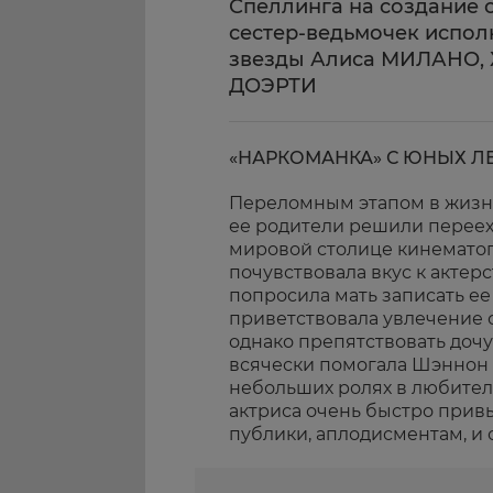
Спеллинга на создание 
сестер-ведьмочек испо
звезды Алиса МИЛАНО,
ДОЭРТИ
«НАРКОМАНКА» С ЮНЫХ Л
Переломным этапом в жизни 
ее родители решили переех
мировой столице кинемато
почувствовала вкус к актерс
попросила мать записать ее
приветствовала увлечение
однако препятствовать дочу
всячески помогала Шэннон 
небольших ролях в любител
актриса очень быстро прив
публики, аплодисментам, и 