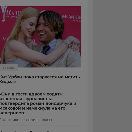
ЗВЕЗДЫ
Кит Урбан пока старается не мстить
Кидман
«Они в гости вдвоем ходят»:
известная журналистка
подтвердила роман Бондарчука и
Исаковой и намекнула на его
неверность
Сплетники оказались правы