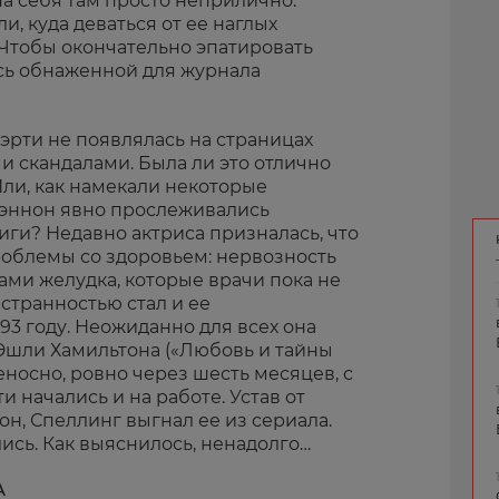
а себя там просто неприлично:
и, куда деваться от ее наглых
Чтобы окончательно эпатировать
сь обнаженной для журнала
эрти не появлялась на страницах
и скандалами. Была ли это отлично
ли, как намекали некоторые
Шэннон явно прослеживались
ги? Недавно актриса призналась, что
роблемы со здоровьем: нервозность
ами желудка, которые врачи пока не
странностью стал и ее
93 году. Неожиданно для всех она
 Эшли Хамильтона («Любовь и тайны
еносно, ровно через шесть месяцев, с
 начались и на работе. Устав от
н, Спеллинг выгнал ее из сериала.
ись. Как выяснилось, ненадолго…
А