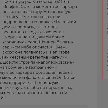
крохотную роль в сериале «Отец
Мерфи». С этого момента ее карьера
резко пошла в гору. Начинающую
актрису заметили создатели
подросткового сериала «Маленький
дом в прериях», на котором
воспитано не одно поколение
американцев, и дали ей более
«солидную» роль. Шэннон была на
седьмом небе от счастья. Очень
скоро она появилась и в эпизоде
, как «Частный детектив Магнум».
ь. Доэрти строила «наполеоновские»
жая обучение театральному
году в ее карьере произошел первый
 миллионов фанатов, канал Эн-би-си
дом в прериях». Шэннон, уже
онных кругах, особо не переживала,
ях. Увы, на горизонте не было ни
ия.