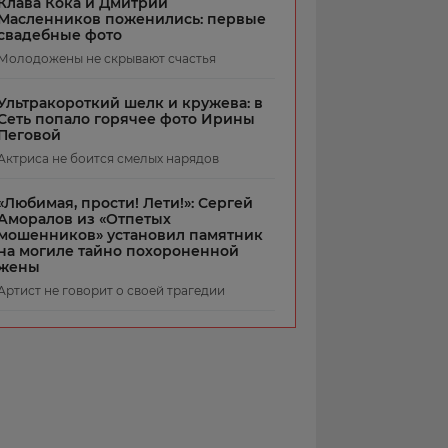
Клава Кока и Дмитрий
Масленников поженились: первые
свадебные фото
Молодожены не скрывают счастья
Ультракороткий шелк и кружева: в
Сеть попало горячее фото Ирины
Пеговой
Актриса не боится смелых нарядов
«Любимая, прости! Лети!»: Сергей
Аморалов из «Отпетых
мошенников» установил памятник
на могиле тайно похороненной
жены
Артист не говорит о своей трагедии