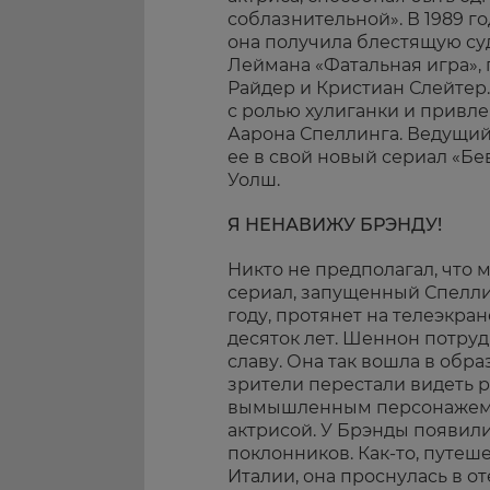
соблазнительной». В 1989 го
она получила блестящую су
Леймана «Фатальная игра», 
Райдер и Кристиан Слейтер
с ролью хулиганки и привл
Аарона Спеллинга. Ведущий
ее в свой новый сериал «Бе
Уолш.
Я НЕНАВИЖУ БРЭНДУ!
Никто не предполагал, что
сериал, запущенный Спелли
году, протянет на телеэкра
десяток лет. Шеннон потруд
славу. Она так вошла в обра
зрители перестали видеть 
вымышленным персонажем
актрисой. У Брэнды появил
поклонников. Как-то, путеш
Италии, она проснулась в от