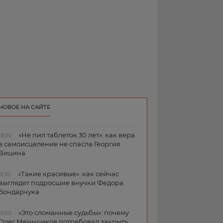
НОВОЕ НА САЙТЕ
«Не пил таблеток 30 лет»: как вера
18:00
в самоисцеление не спасла Георгия
Вицина
«Такие красивые»: как сейчас
16:30
выглядят подросшие внучки Федора
Бондарчука
«Это сломанные судьбы»: почему
15:00
Олег Меньшиков потребовал закрыть