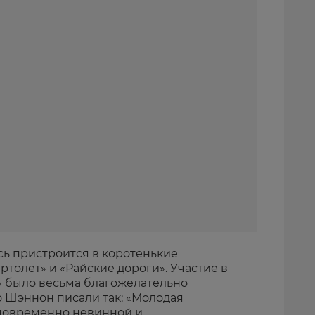
сь пристроится в коротенькие
толет» и «Райские дороги». Участие в
 было весьма благожелательно
о Шэннон писали так: «Молодая
дновременно невинной и