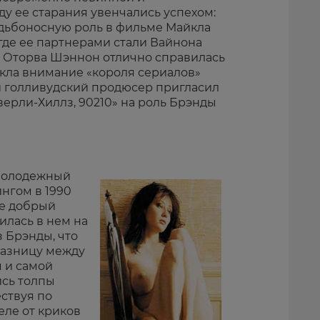
ду ее старания увенчались успехом:
дьбоносную роль в фильме Майкла
где ее партнерами стали Вайнона
. Оторва Шэннон отлично справилась
екла внимание «короля сериалов»
 голливудский продюсер пригласил
верли-Хиллз, 90210» на роль Брэнды
 молодежный
нгом в 1990
не добрый
илась в нем на
з Брэнды, что
разницу между
 и самой
ись толпы
ествуя по
еле от криков