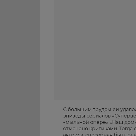
С большим трудом ей удало
эпизоды сериалов «Супервер
«мыльной опере» «Наш дом»
отмечено критиками. Тогда 
актриса, способная быть о