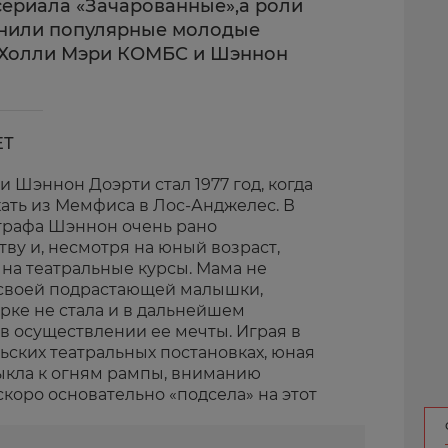
сериала «Зачарованные»,а роли
лнили популярные молодые
 Холли Мэри КОМБС и Шэннон
ЕТ
Шэннон Доэрти стал 1977 год, когда
ать из Мемфиса в Лос-Анджелес. В
графа Шэннон очень рано
тву и, несмотря на юный возраст,
 на театральные курсы. Мама не
 своей подрастающей малышки,
рке не стала и в дальнейшем
в осуществлении ее мечты. Играя в
ьских театральных постановках, юная
ыкла к огням рампы, вниманию
скоро основательно «подсела» на этот