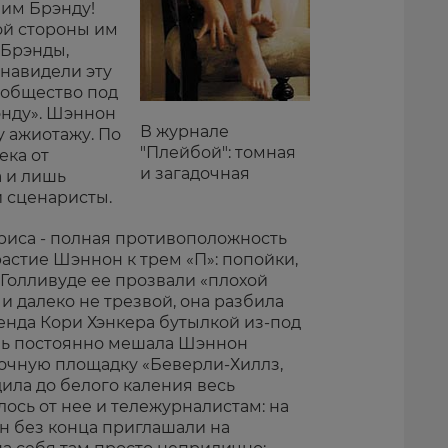
бим Брэнду!
ой стороны им
 Брэнды,
енавидели эту
 общество под
энду». Шэннон
В журнале
у ажиотажу. По
"Плейбой": томная
ека от
и загадочная
а и лишь
й сценаристы.
триса - полная противоположность
астие Шэннон к трем «П»: попойки,
в Голливуде ее прозвали «плохой
и далеко не трезвой, она разбила
енда Кори Хэнкера бутылкой из-под
нь постоянно мешала Шэннон
очную площадку «Беверли-Хиллз,
дила до белого каления весь
лось от нее и тележурналистам: на
 без конца приглашали на