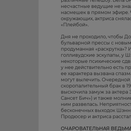
различные телешоу. Вела он
несчастные ведущие не знал
насмешек в прямом эфире. 
окружающих, актриса сняла
«Плейбой».
Дня не проходило, чтобы До
бульварной прессы с новым
продуманная «раскрутка»? И
голливудские эскулапы, у 
некоторые психические сдви
у нее действительно есть п
ее характера вызвана спазм
могут вылечить. Очередной 
скоропалительный брак в 19
выскочила замуж за актера
Сансет Бич») и также молни
ним развелась. Неприятности
бесконечных выходок Шэнно
Продюсер и актриса расстал
ОЧАРОВАТЕЛЬНАЯ ВЕДЬМ