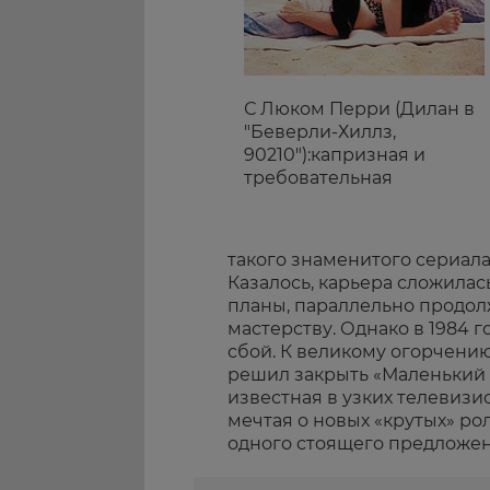
С Люком Перри (Дилан в
"Беверли-Хиллз,
90210"):капризная и
требовательная
такого знаменитого сериала
Казалось, карьера сложилас
планы, параллельно продол
мастерству. Однако в 1984 
сбой. К великому огорчению
решил закрыть «Маленький 
известная в узких телевизи
мечтая о новых «крутых» рол
одного стоящего предложен