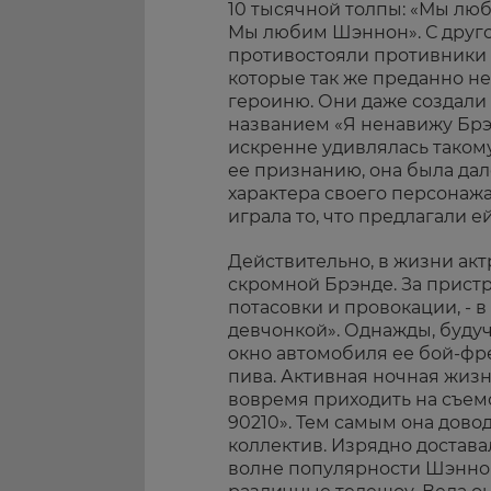
10 тысячной толпы: «Мы лю
Мы любим Шэннон». С друг
противостояли противники
которые так же преданно н
героиню. Они даже создали
названием «Я ненавижу Бр
искренне удивлялась таком
ее признанию, она была дал
характера своего персонаж
играла то, что предлагали е
Действительно, в жизни ак
скромной Брэнде. За пристр
потасовки и провокации, - 
девчонкой». Однажды, будуч
окно автомобиля ее бой-фр
пива. Активная ночная жиз
вовремя приходить на съем
90210». Тем самым она дово
коллектив. Изрядно достава
волне популярности Шэннон