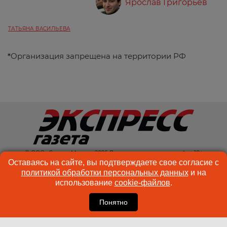
Ярослав Григорьев
ТАТЬЯНА ВАСИЛЬЕВА
*
Организация запрещена на территории РФ
© ООО «Спектр Медиа» 2026 Возрастная категория сайта: 18+
Оставаясь на сайте, вы подтверждаете свое согласие с
КОНТАКТЫ
РЕКЛАМА
политикой обработки персональных данных
и на
использование
cookie-файлов
.
КУКИ-ФАЙЛЫ
ПОЛЬЗОВАТЕЛЬСКОЕ
СОГЛАШЕНИЕ
Понятно