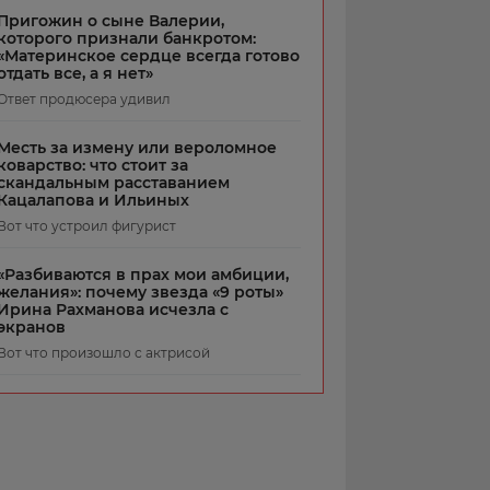
Пригожин о сыне Валерии,
которого признали банкротом:
«Материнское сердце всегда готово
отдать все, а я нет»
Ответ продюсера удивил
Месть за измену или вероломное
коварство: что стоит за
скандальным расставанием
Кацалапова и Ильиных
Вот что устроил фигурист
«Разбиваются в прах мои амбиции,
желания»: почему звезда «9 роты»
Ирина Рахманова исчезла с
экранов
Вот что произошло с актрисой