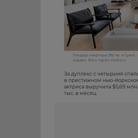
Площадь квартиры 280 кв. м (цена - $
модерн. Фото: legion-media.ru
За дуплекс с четырьмя спа
в престижном нью-йоркском 
актриса выручила $5,69 млн.
тыс. в месяц.