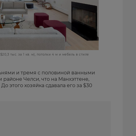
20,3 тыс. за 1 кв. м), потолки 4 м и мебель в стиле
льнями и тремя с половиной ванными
районе Челси, что на Манхэттене,
 До этого хозяйка сдавала его за $30