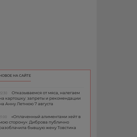
НОВОЕ НА САЙТЕ
Отказываемся от мяса, налегаем
22:30
на картошку: запреты и рекомендации
на Анну Летнюю 7 августа
«Оплаченный алиментами хейт в
21:00
мою сторону»: Диброва публично
разоблачила бывшую жену Товстика