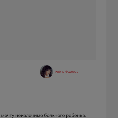
Алёна Фадеева
 мечту неизлечимо больного ребенка: