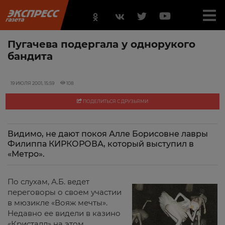
Пугачева подергала у однорукого
бандита
19 ИЮЛЯ 2001, 15:59
108
ПОДЕЛИТЬСЯ С ДРУЗЬЯМИ
Видимо, не дают покоя Алле Борисовне лавры
Филиппа КИРКОРОВА, который выступил в
«Метро».
По слухам, А.Б. ведет
переговоры о своем участии
в мюзикле «Вояж мечты».
Недавно ее видели в казино
«Кристалл» на этом