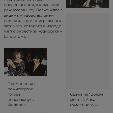
представлении, в компании
режиссера шоу. Позже Алла с
видимым удовольствием
подергала рычаг игрального
автомата, которого в народе
метко окрестили «одноруким
бандитом».
Примадонна с
режиссером:
готова
Сцена из "Вояжа
переплюнуть
мечты": Алла
Филиппа
сумеет не хуже