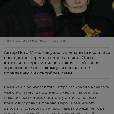
Фото: Global Look Press/ Владимир Зайцев
Актер Петр Мамонов ушел из жизни 15 июля. Все
наследство перешло вдове артиста Ольге,
которая теперь лишилась покоя, — ей звонят
агрессивные незнакомцы и осыпают ее
проклятьями и оскорблениями.
Шумиха из-за наследства Петра Мамонова началась
уже спустя месяц после его смерти. Напомним,
никаких несметных богатств у артиста не было —
домик в деревне Ефаново Наро-Фоминского
района, в котором он и проживал последние годы
вместе с супругой, а еще десятки кошек и собака.