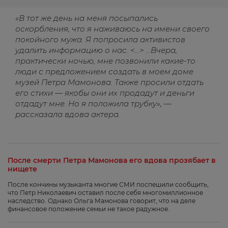
«В тот же день на меня посыпались
оскорбления, что я наживаюсь на имени своего
покойного мужа. Я попросила активистов
удалить информацию о нас. <...> ...Вчера,
практически ночью, мне позвонили какие-то
люди с предложением создать в моем доме
музей Петра Мамонова. Также просили отдать
его стихи — якобы они их продадут и деньги
отдадут мне. Но я положила трубку», —
рассказала вдова актера.
После смерти Петра Мамонова его вдова прозябает в
нищете
После кончины музыканта многие СМИ поспешили сообщить,
что Петр Николаевич оставил после себя многомиллионное
наследство. Однако Ольга Мамонова говорит, что на деле
финансовое положение семьи не такое радужное.