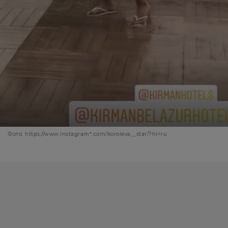
Фото: https://www.Instagram*.com/koroleva__star/?hl=ru