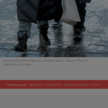
Фигуристка Елена Грушина привела дочек Софью и Полину
проститься с отцом
Читайте также:
ЗВЕЗДЫ
ПОХОРОНЫ
СВЕЖИЙ НОМЕР
ФОТО
EG.RU