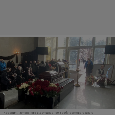
Хоронили Зеленского в двухдверном гробу орехового цвета,