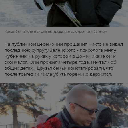
Ирада Зейналова пришла на прощание со скромным букетом
На публичной церемонии прощания никто не видел
последнюю супругу Зеленского - психолога
Милу
Рубинчик
, на руках у которой в Доминикане он и
скончался. Они прожили четыре года, мечтали об
общих детях… Друзья семьи констатировали, что
после трагедии Мила убита горем, но держится.