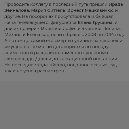
Проводить коллегу в последний путь пришли
Ирада
Зейналова
,
Мария Ситтель
,
Эрнест Мацкявичюс
и
другие. На похоронах присутствовала и бывшая
жена телеведущего, фигуристка
Елена Грушина
, и
две их дочери - 13-летняя Софья и 9-летняя Полина.
Михаил и Елена состояли в браке с 2008 по 2014 год.
А потом до самой его смерти судились за девочек и
имущество: не могли договориться по поводу
алиментов и разделить совместно купленную
жилплощадь. Дошли до кассационной инстанции.
Но последнее ходатайство, поданное осенью, суд
так и не успел рассмотреть.