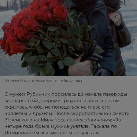
На жене Мацкявичюса Алины не было лица
С мужем Рубинчик просилась до начала панихиды
за закрытыми дверями траурного зала, а потом
скрылась, чтобы не попадаться на глаза его
коллегам и друзьям. После скоропостижной смерти
Зеленского на Милу посыпались обвинения: «За
четыре года брака мужика укатала. Таскала по
Доминиканам всяким, вот и результат».