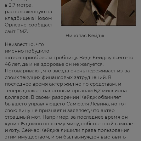
в 2,7 метра,
расположенную на
кладбище в Новом
Орлеане, сообщает
сайт TMZ.
Николас Кейдж
Неизвестно, что
именно побудило
актера приобрести гробницу. Ведь Кейджу всего-то
46 лет, да и на здоровье он не жалуется.
Поговаривают, что звезда очень переживает из-за
своих текущих финансовых затруднений. В
последнее время актер жил не по средствам, и
теперь должен налоговым органам 6,2 миллиона
долларов. В своем разорении Кейдж обвиняет
бывшего управляющего Самюэля Левина, но тот
свою вину не признает и заявляет, что актер
страшный мот. Например, за последнее время он
купил 15 домов по всему миру, собственный самолет
и яхту. Сейчас Кейджа лишили права пользования
этим имуществом, и он был вынужден выставить