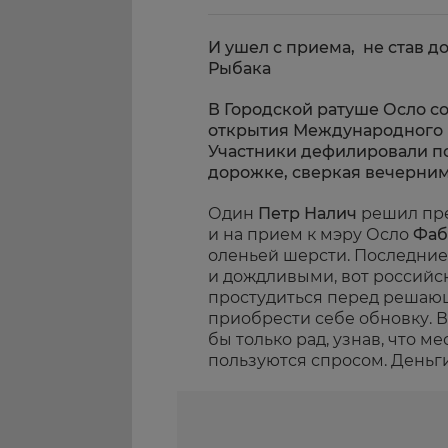
И ушел с приема, не став 
Рыбака
В Городской ратуше Осло с
открытия Международного 
Участники дефилировали п
дорожке, сверкая вечерним
Один
Петр Налич
решил пре
и на прием к мэру Осло
Фаб
оленьей шерсти. Последние
и дождливыми, вот российс
простудиться перед решаю
приобрести себе обновку. В
бы только рад, узнав, что 
пользуются спросом. Деньги