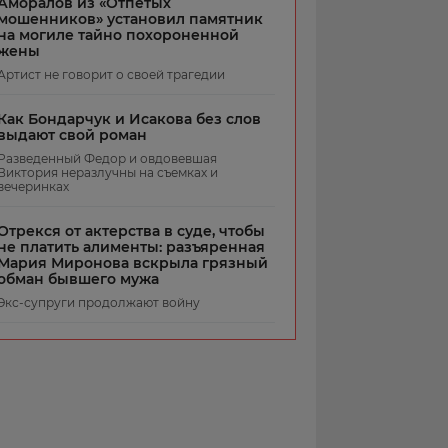
Аморалов из «Отпетых
мошенников» установил памятник
на могиле тайно похороненной
жены
Артист не говорит о своей трагедии
Как Бондарчук и Исакова без слов
выдают свой роман
Разведенный Федор и овдовевшая
Виктория неразлучны на съемках и
вечеринках
Отрекся от актерства в суде, чтобы
не платить алименты: разъяренная
Мария Миронова вскрыла грязный
обман бывшего мужа
Экс-супруги продолжают войну