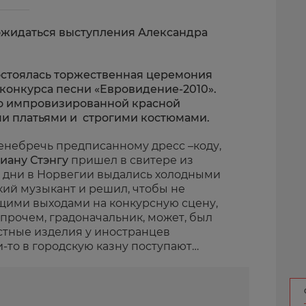
дожидаться выступления Александра
остоялась торжественная церемония
конкурса песни «Евровидение-2010».
о импровизированной красной
и платьями и строгими костюмами.
небречь предписанному дресс –коду,
иану Стэнгу
пришел в свитере из
 дни в Норвегии выдались холодными
кий музыкант и решил, чтобы не
щими выходами на конкурсную сцену,
прочем, градоначальник, может, был
местные изделия у иностранцев
-то в городскую казну поступают…