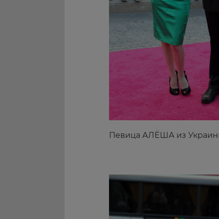
Певица АЛЁША из Украи