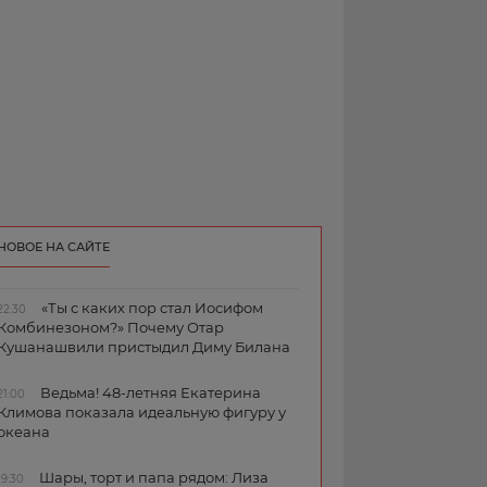
НОВОЕ НА САЙТЕ
«Ты с каких пор стал Иосифом
22:30
Комбинезоном?» Почему Отар
Кушанашвили пристыдил Диму Билана
Ведьма! 48-летняя Екатерина
21:00
Климова показала идеальную фигуру у
океана
Шары, торт и папа рядом: Лиза
19:30