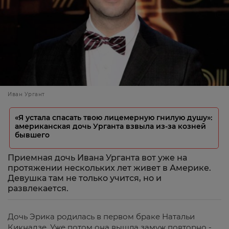
Иван Ургант
«Я устала спасать твою лицемерную гнилую душу»:
американская дочь Урганта взвыла из-за козней
бывшего
Приемная дочь Ивана Урганта вот уже на
протяжении нескольких лет живет в Америке.
Девушка там не только учится, но и
развлекается.
Дочь Эрика родилась в первом браке Натальи
Кикнадзе. Уже потом она вышла замуж повторно -